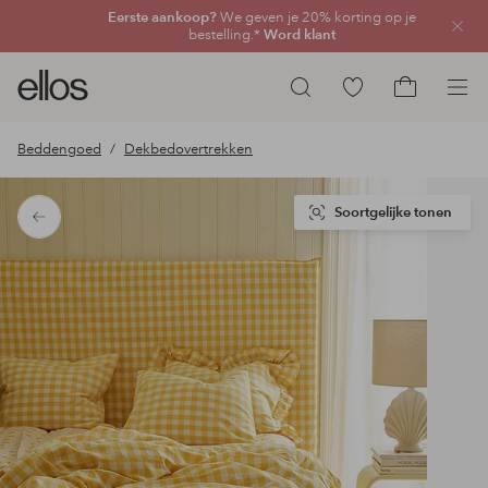
Eerste aankoop?
We geven je 20% korting op je
Sluit
bestelling.*
Word klant
Ellos
Ga
Zoeken
logo
naar
Ga
-
favoriete
naar
Beddengoed
Dekbedovertrekken
ga
gemarkeerde
het
naar
producten
winkelmand
de
Soortgelijke tonen
Terug
voorpagina