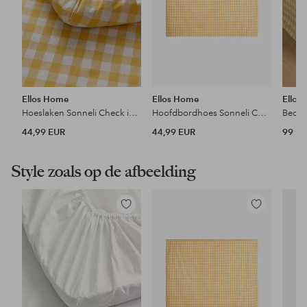
Ellos Home
Ellos Home
Ellos
Hoeslaken Sonneli Check in katoen
Hoofdbordhoes Sonneli Check in katoen
44,99 EUR
44,99 EUR
99 E
Style zoals op de afbeelding
Toevoegen
Toevoegen
aan
aan
favorieten
favorieten