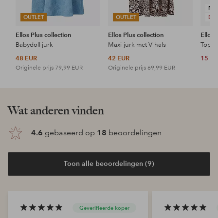
NI
OUTLET
OUTLET
DE
Ellos Plus collection
Ellos Plus collection
Ellos 
Babydoll jurk
Maxi-jurk met V-hals
Topje
48 EUR
42 EUR
15 E
Originele prijs
79,99 EUR
Originele prijs
69,99 EUR
Wat anderen vinden
4.6
gebaseerd op
18
beoordelingen
Toon alle beoordelingen (9)
Geverifieerde koper