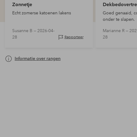
Zonnetje
Dekbedovertre
Echt zomerse katoenen lakens
Goed genaaid, c
onder te slapen.
Susanne B —
2026-04-
Marianne R —
202
28
28
Rapporteer
Informatie over rangen