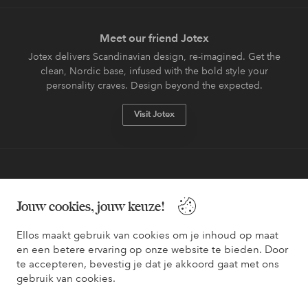
Meet our friend Jotex
Jotex delivers Scandinavian design, re-imagined. Get the
clean, Nordic base, infused with the bold style your
personality craves. Design beyond the expected.
Visit Jotex
Veilig betalen - Nu betalen of opsplitsen
Jouw cookies, jouw keuze!
Wil je meer weten over
onze betaalopties
?
Ellos maakt gebruik van cookies om je inhoud op maat
en een betere ervaring op onze website te bieden. Door
te accepteren, bevestig je dat je akkoord gaat met ons
gebruik van cookies.
Nederland - Selecteer land