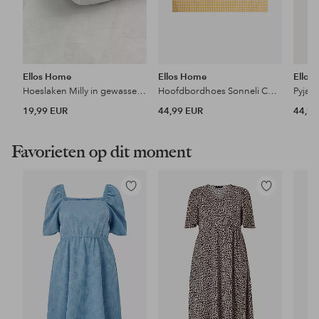
Ellos Home
Ellos Home
Ellos
Hoeslaken Milly in gewassen katoen
Hoofdbordhoes Sonneli Check in katoen
19,99 EUR
44,99 EUR
44,99
Favorieten op dit moment
Toevoegen
Toevoegen
aan
aan
favorieten
favorieten