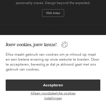
personality craves. Design beyond the expected.
Visit Jotex
Veilig betalen - Nu betalen of opsplitsen
Jouw cookies, jouw keuze!
Wil je meer weten over
onze betaalopties
?
Ellos maakt gebruik van cookies om je inhoud op maat
en een betere ervaring op onze website te bieden. Door
te accepteren, bevestig je dat je akkoord gaat met ons
gebruik van cookies.
Nederland - Selecteer land
Accepteren
Facebook
Instagram
Pinterest
Youtube
Alleen noodzakelijke cookies
Instellingen