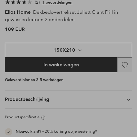
2
1 beoordelingen
Ellos Home
Dekbedovertrekset Juliett Giant Frill in
gewassen katoen 2 onderdelen
109 EUR
150X210
In winkelwagen
Toevoeg
aan
Geleverd binnen 3-5 werkdagen
favoriet
Productbeschrijving
Productspecificatie
Nieuwe klant?
– 20% korting op je bestelling*