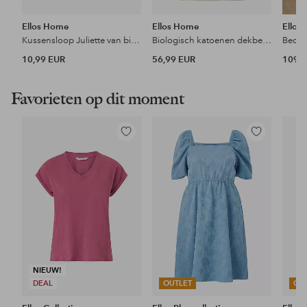
Ellos Home
Ellos Home
Ellos
Kussensloop Juliette van biologisch katoen
Biologisch katoenen dekbedovertrekset Juliette, 2 of 3 delen
10,99 EUR
56,99 EUR
109 
Favorieten op dit moment
Toevoegen
Toevoegen
aan
aan
favorieten
favorieten
NIEUW!
DEAL
OUTLET
OU