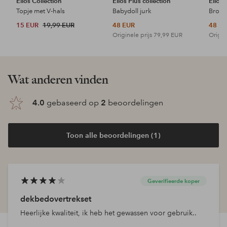
Ellos Collection
Ellos Plus collection
Ellos 
Topje met V-hals
Babydoll jurk
15 EUR
19,99 EUR
48 EUR
48 E
Originele prijs
79,99 EUR
Origin
Wat anderen vinden
4.0
gebaseerd op
2
beoordelingen
Toon alle beoordelingen (1)
Geverifieerde koper
dekbedovertrekset
Heerlijke kwaliteit, ik heb het gewassen voor gebruik..