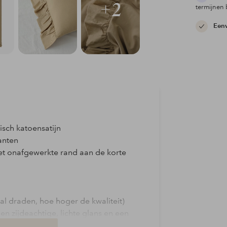
+2
termijnen 
Eenv
sch katoensatijn
anten
et onafgewerkte rand aan de korte
al draden, hoe hoger de kwaliteit)
en zijdeachtige, lichte glans en een
ortabel aan tegen de huid en is zowel