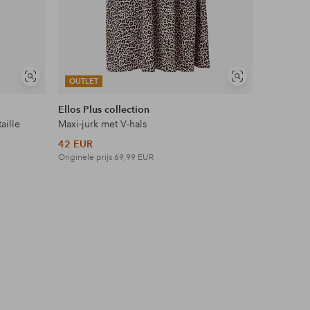
Soortgelijke
Soortgelijke
OUTLET
OUTLET
tonen
tonen
Ellos Plus collection
Ellos Col
aille
Maxi-jurk met V-hals
Topje met
42 EUR
27 EUR
Originele prijs
69,99 EUR
Originele p