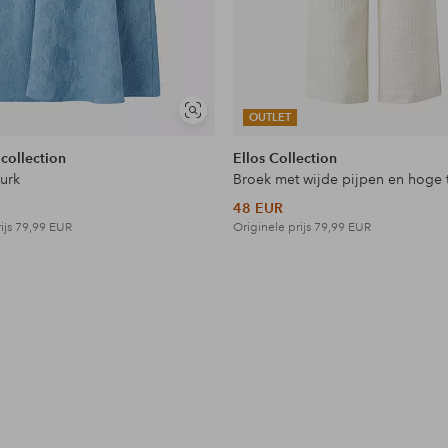
Soortgelijke
OUTLET
tonen
 collection
Ellos Collection
jurk
Broek met wijde pijpen en hoge t
48 EUR
ijs
79,99 EUR
Originele prijs
79,99 EUR