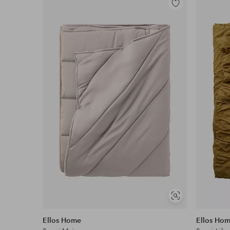
Toevoegen
aan
favorieten
Soortgelijke
tonen
Ellos Home
Ellos Ho