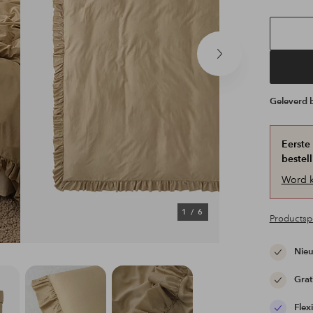
Volgend
product
Geleverd
Eerste
bestell
Word k
1
/
6
Productspe
Nieu
Grat
Flex