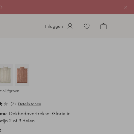
Sluit
Ga
Inloggen
naar
Ga
favoriete
naar
gemarkeerde
het
producten
winkelmandje
t olijfgroen
2
Details tonen
ome
Dekbedovertrekset Gloria in
tijn 2 of 3 delen
R