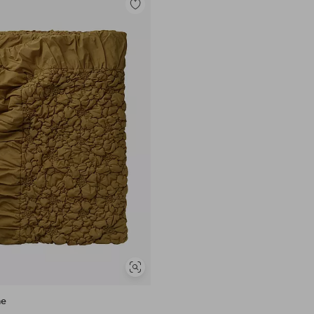
Toevoegen
aan
favorieten
Soortgelijke
tonen
me