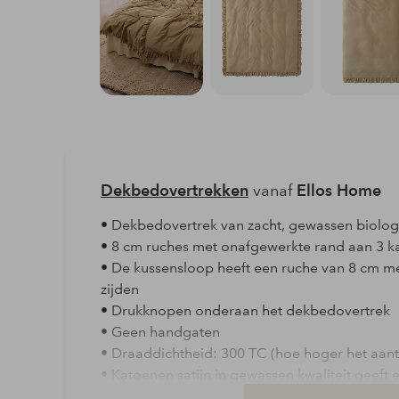
Dekbedovertrekken
vanaf
Ellos Home
• Dekbedovertrek van zacht, gewassen biologi
• 8 cm ruches met onafgewerkte rand aan 3 k
• De kussensloop heeft een ruche van 8 cm m
zijden
• Drukknopen onderaan het dekbedovertrek
• Geen handgaten
• Draaddichtheid: 300 TC (hoe hoger het aant
• Katoenen satijn in gewassen kwaliteit geeft e
zacht, glad gevoel. De stof voelt koel en comf