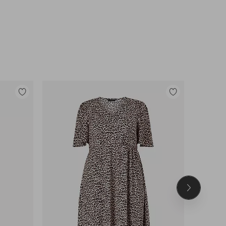
Toevoegen
Toevoegen
aan
aan
favorieten
favorieten
Volgend
product