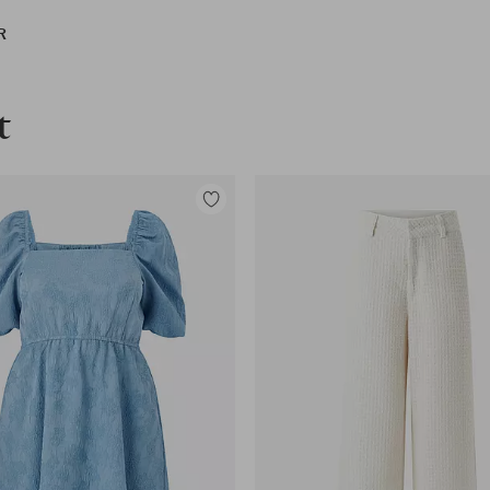
R
t
Toevoegen
aan
favorieten