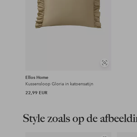
Lees meer
Flexibele betaalwijze
Nu betalen, later betalen of in termijnen betal
Meer lezen
Soortgelijke
tonen
Ellos Home
Kussensloop Gloria in katoensatijn
22,99 EUR
Style zoals op de afbeeld