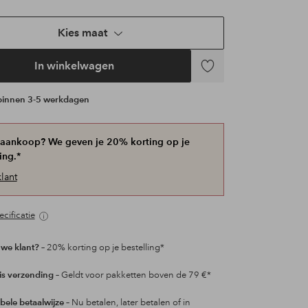
Kies maat
In winkelwagen
Toevoegen
aan
 binnen 3-5 werkdagen
favorieten
 aankoop? We geven je 20% korting op je
ing.*
lant
cificatie
we klant?
– 20% korting op je bestelling*
is verzending
– Geldt voor pakketten boven de 79 €*
ibele betaalwijze
– Nu betalen, later betalen of in