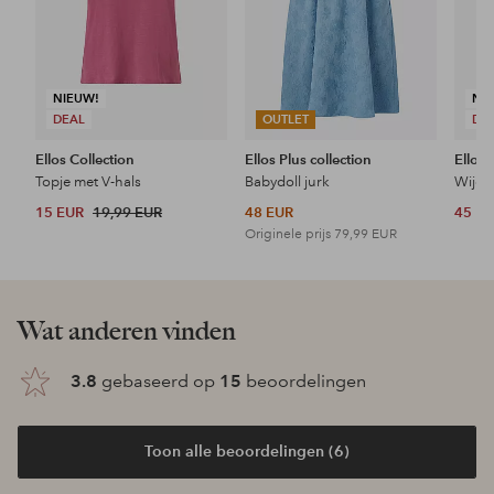
NIEUW!
NI
DEAL
OUTLET
DE
Ellos Collection
Ellos Plus collection
Ellos 
Topje met V-hals
Babydoll jurk
Wijde 
15 EUR
19,99 EUR
48 EUR
45 E
Originele prijs
79,99 EUR
Wat anderen vinden
3.8
gebaseerd op
15
beoordelingen
Toon alle beoordelingen (6)