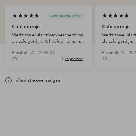
Geverifieerde koper
Café gordijn
Café gordijn
Werkt zowel als privacybescherming
Werkt zowel als 
als café gordijn. Ik hoefde het na het
als café gordijn. 
wassen niet te strijken en dat vond ik
strijken na het w
Elisabeth A —
2026-03-
Elisabeth A —
202
fijn, ondanks dat het linnen is.
goed, ondanks dat
28
28
Rapporteer
Informatie over rangen