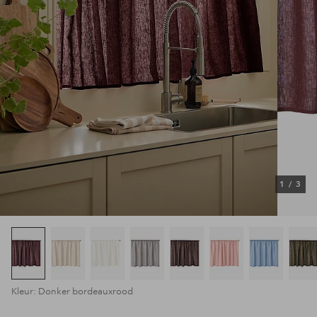
1
/
3
Kleur: Donker bordeauxrood