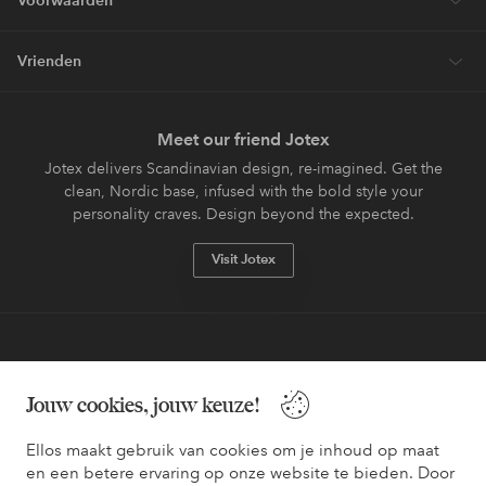
Vrienden
Meet our friend Jotex
Jotex delivers Scandinavian design, re-imagined. Get the
clean, Nordic base, infused with the bold style your
personality craves. Design beyond the expected.
Visit Jotex
Veilig betalen - Nu betalen of opsplitsen
Jouw cookies, jouw keuze!
Wil je meer weten over
onze betaalopties
?
Ellos maakt gebruik van cookies om je inhoud op maat
en een betere ervaring op onze website te bieden. Door