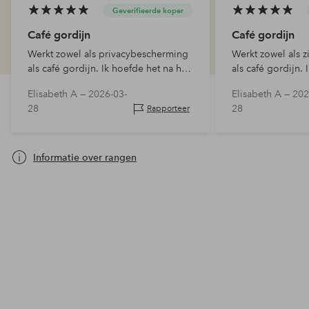
Geverifieerde koper
Café gordijn
Café gordijn
Werkt zowel als privacybescherming
Werkt zowel als 
als café gordijn. Ik hoefde het na het
als café gordijn. 
wassen niet te strijken en dat vond ik
strijken na het w
Elisabeth A —
2026-03-
Elisabeth A —
202
fijn, ondanks dat het linnen is.
goed, ondanks dat
28
28
Rapporteer
Informatie over rangen