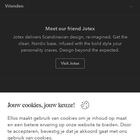
Vrienden
Meet our friend Jotex
Jotex delivers Scandinavian design, re-imagined. Get the
clean, Nordic base, infused with the bold style your
personality craves. Design beyond the expected.
Visit Jotex
Veilig betalen - Nu betalen of opsplitsen
Jouw cookies, jouw keuze!
Wil je meer weten over
onze betaalopties
?
Ellos maakt gebruik van cookies om je inhoud op maat
en een betere ervaring op onze website te bieden. Door
te accepteren, bevestig je dat je akkoord gaat met ons
gebruik van cookies.