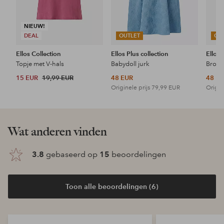
NIEUW!
DEAL
OUTLET
OU
Ellos Collection
Ellos Plus collection
Ellos 
Topje met V-hals
Babydoll jurk
15 EUR
19,99 EUR
48 EUR
48 E
Originele prijs
79,99 EUR
Origin
Wat anderen vinden
3.8
gebaseerd op
15
beoordelingen
Toon alle beoordelingen (6)