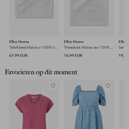
Ellos Home
Ellos Home
Ellos
Tafelkleed Malva in 100% linnen 140x140 cm
Theedoek Malva van 100% linnen
67,99 EUR
16,99 EUR
19,99
Favorieten op dit moment
Toevoegen
Toevoegen
aan
aan
favorieten
favorieten