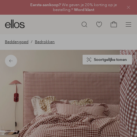
Eerste aankoop?
We geven je 20% korting op je
Sluit
bestelling.*
Word klant
Ellos
Ga
Zoeken
logo
naar
Ga
-
favoriete
naar
Beddengoed
Bedrokken
ga
gemarkeerde
het
naar
producten
winkelmand
de
Soortgelijke tonen
Terug
voorpagina