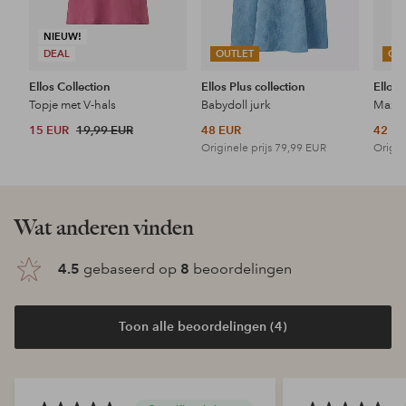
NIEUW!
DEAL
OUTLET
OU
Ellos Collection
Ellos Plus collection
Ellos 
Topje met V-hals
Babydoll jurk
Maxi-
15 EUR
19,99 EUR
48 EUR
42 E
Originele prijs
79,99 EUR
Origin
Wat anderen vinden
4.5
gebaseerd op
8
beoordelingen
Toon alle beoordelingen (4)