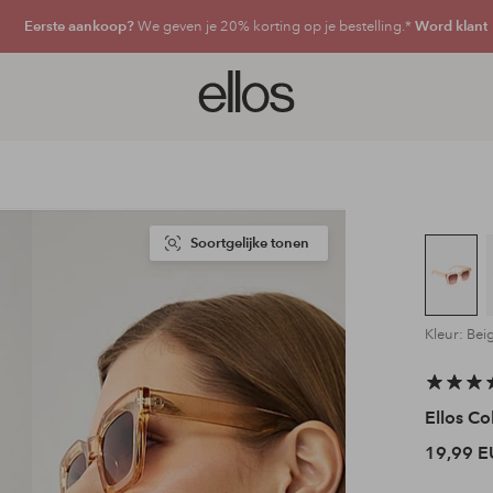
Eerste aankoop?
We geven je 20% korting op je bestelling.*
Word klant
Ellos
logo
-
ga
naar
de
voorpagina
Soortgelijke tonen
Kleur: Bei
Ellos Co
19,99 E