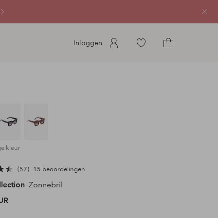
Sluit
Ga
Inloggen
naar
Ga
favoriete
naar
gemarkeerde
het
producten
winkelmandje
ge kleur
57
15 beoordelingen
llection
Zonnebril
UR