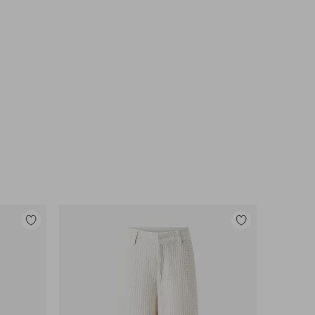
Toevoegen
Toevoegen
aan
aan
favorieten
favorieten