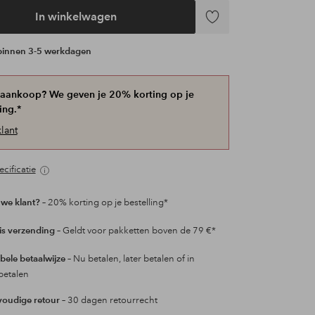
In winkelwagen
Toevoegen
aan
 binnen 3-5 werkdagen
favorieten
 aankoop? We geven je 20% korting op je
ing.*
lant
cificatie
we klant?
– 20% korting op je bestelling*
is verzending
– Geldt voor pakketten boven de 79 €*
ibele betaalwijze
– Nu betalen, later betalen of in
betalen
oudige retour
– 30 dagen retourrecht