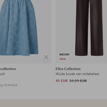
NIEUW!
Soortgelijke
DEAL
tonen
 collection
Ellos Collection
jurk
Wijde broek van imitatieleer
45 EUR
59,99 EUR
ijs
79,99 EUR