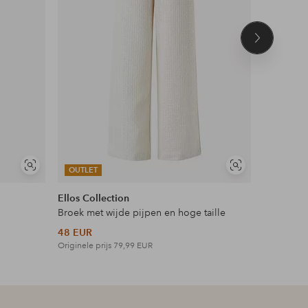
Volgend
product
Soortgelijke
Soortgelijke
OUTLET
OUTLET
tonen
tonen
Ellos Collection
Ellos Plus
Broek met wijde pijpen en hoge taille
Maxi-jurk 
48 EUR
42 EUR
Originele prijs
79,99 EUR
Originele p