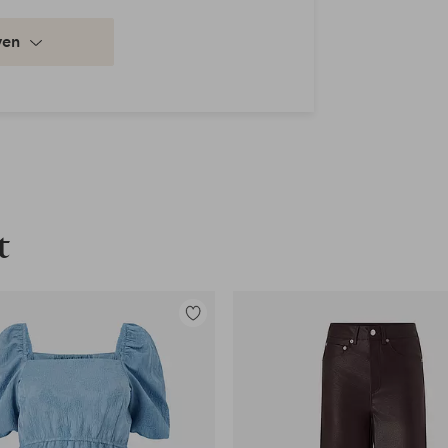
ven
t
en
Toevoegen
aan
favorieten