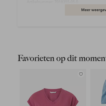
Artikelnummer: 7018355-05-0
Meer weerge
Download afbeelding in hoge resolutie
Gratis verzending
Geldt voor pakketten boven de 79 €
Lees meer
Favorieten op dit momen
Flexibele betaalwijze
Nu betalen, later betalen of in termijnen betal
Toevoegen
aan
Meer lezen
favorieten