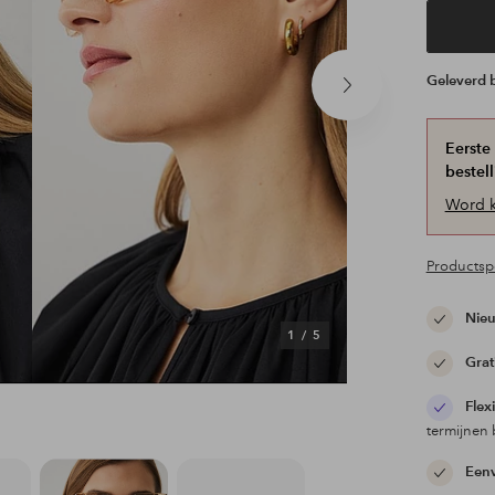
Geleverd
Volgend
product
Eerste
bestell
Word k
Productspe
Nieu
1
/
5
Grat
Flex
termijnen 
Eenv