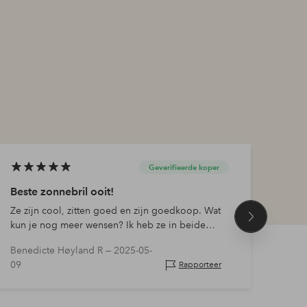
Geverifieerde koper
Beste zonnebril ooit!
Moo
Ze zijn cool, zitten goed en zijn goedkoop. Wat
Meer 
Volgend
kun je nog meer wensen? Ik heb ze in beide
kleuren gekocht en raad ze ten zeerste aan!
product
Benedicte Høyland R —
2025-05-
09
Sabin
Rapporteer