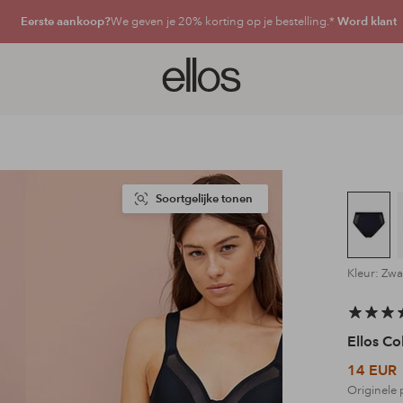
Eerste aankoop?
We geven je 20% korting op je bestelling.*
Word klant
Ellos
logo
-
ga
naar
de
voorpagina
Soortgelijke tonen
Kleur: Zwa
Ellos Co
14 EUR
Originele 