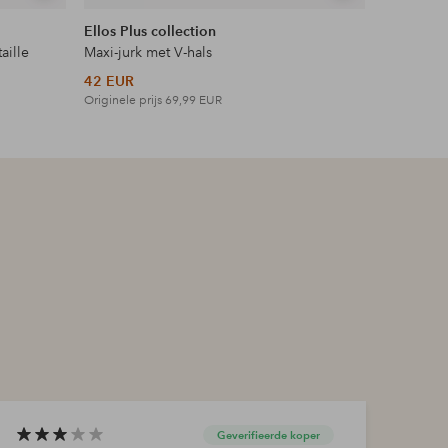
tonen
tonen
Ellos Plus collection
Ellos Col
aille
Maxi-jurk met V-hals
Top met 
42 EUR
18 EUR
Originele prijs
69,99 EUR
Originele p
Geverifieerde koper