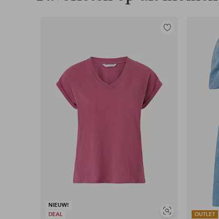
Toevoegen
aan
favorieten
NIEUW!
Soortgelijke
DEAL
OUTLET