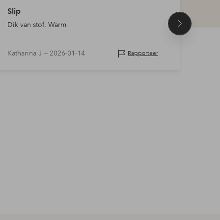
Slip
slipj
Dik van stof. Warm
Zeer 
Volgend
product
Katharina J —
2026-01-14
Kajsa
Rapporteer