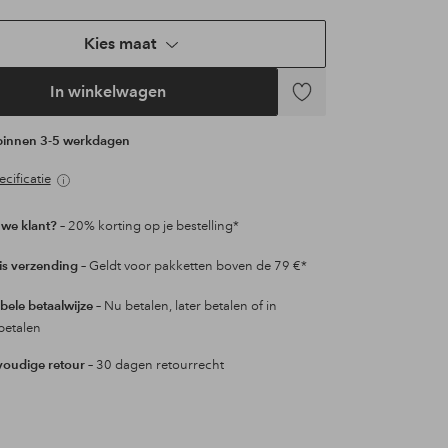
Kies maat
In winkelwagen
Toevoegen
aan
 binnen 3-5 werkdagen
favorieten
cificatie
we klant?
– 20% korting op je bestelling*
is verzending
– Geldt voor pakketten boven de 79 €*
ibele betaalwijze
– Nu betalen, later betalen of in
betalen
oudige retour
– 30 dagen retourrecht