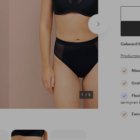
Volgend
product
Geleverd
Productspe
Nieu
Grat
1
/
5
Flex
termijnen 
Eenv