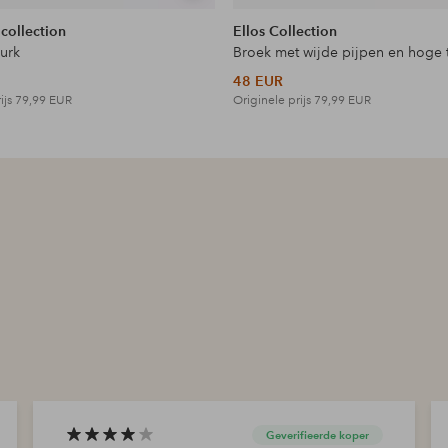
tonen
 collection
Ellos Collection
jurk
Broek met wijde pijpen en hoge t
48 EUR
ijs
79,99 EUR
Originele prijs
79,99 EUR
Geverifieerde koper