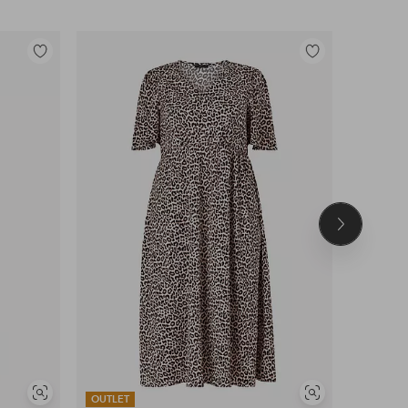
Toevoegen
Toevoegen
aan
aan
favorieten
favorieten
Volgend
product
Soortgelijke
Soortgelijke
OUTLET
OUTLET