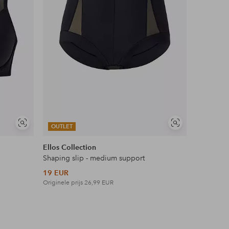
Soortgelijke
Soortgelijke
OUTLET
tonen
tonen
Ellos Collection
Shaping slip - medium support
19 EUR
Originele prijs
26,99 EUR