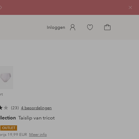
Sluit
Ga
Inloggen
naar
Ga
favoriete
naar
gemarkeerde
het
producten
winkelmandje
rt
23
4 beoordelingen
llection
Taislip van tricot
OUTLET
prijs
19,99 EUR
Meer info