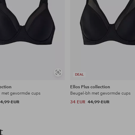
Soortgelijke
DEAL
tonen
ection
Ellos Plus collection
h met gevormde cups
Beugel-bh met gevormde cups
34,99 EUR
34 EUR
44,99 EUR
t