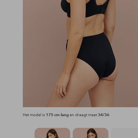
Het model is
175 cm lang
en draagt maat
34/36