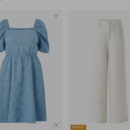
Toevoegen
aan
favorieten
Soortgelijke
OUTLET