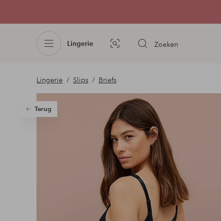
Lingerie
Zoeken
Afbeelding
zoeken
Lingerie
Slips
Briefs
Terug