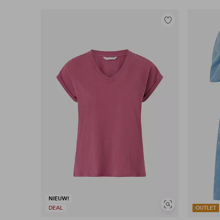
Toevoegen
aan
favorieten
NIEUW!
Soortgelijke
DEAL
OUTLET
tonen