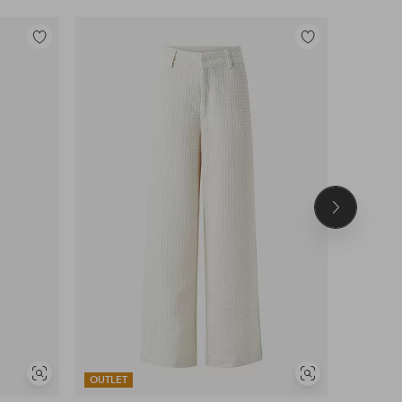
Toevoegen
Toevoegen
aan
aan
favorieten
favorieten
Volgend
product
Soortgelijke
Soortgelijke
OUTLET
OUTLET
tonen
tonen