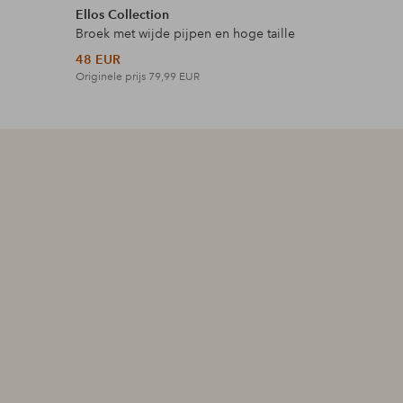
Ellos Collection
Ellos Plus
Broek met wijde pijpen en hoge taille
Maxi-jurk 
48 EUR
42 EUR
Originele prijs
79,99 EUR
Originele p