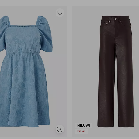
Toevoegen
aan
favorieten
NIEUW!
Soortgelijke
DEAL
tonen