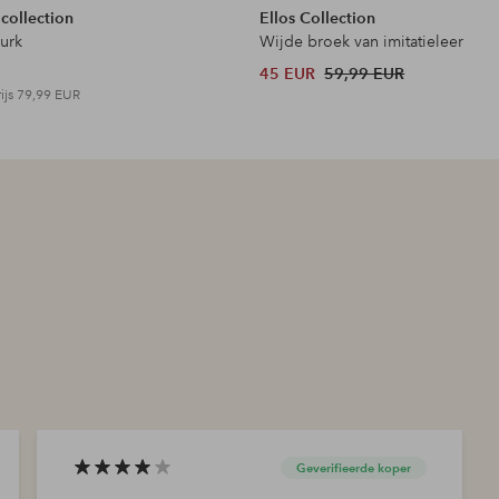
 collection
Ellos Collection
jurk
Wijde broek van imitatieleer
45 EUR
59,99 EUR
ijs
79,99 EUR
Geverifieerde koper