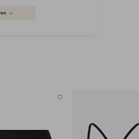
ven
Toevoegen
aan
favorieten
en