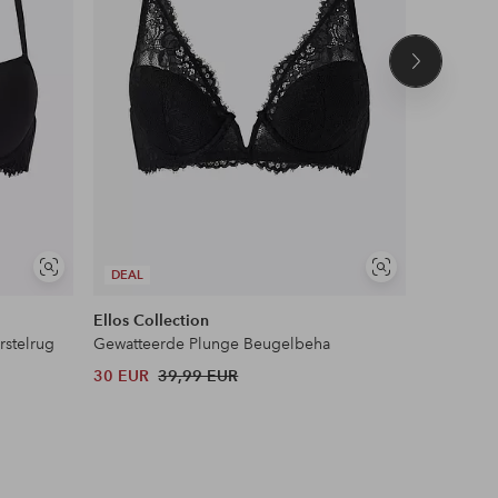
Volgend
product
Soortgelijke
Soortgelijke
DEAL
DEAL
tonen
tonen
Ellos Collection
Ellos Col
stelrug
Gewatteerde Plunge Beugelbeha
Gewatteer
30 EUR
39,99 EUR
30 EUR