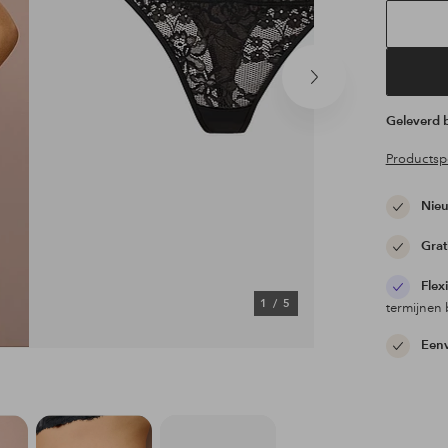
Volgend
product
Geleverd
Productspe
Nieu
Grat
Flex
1
/
5
termijnen 
Eenv