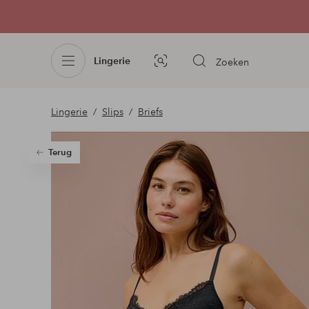
Lingerie
Zoeken
Afbeelding
zoeken
Lingerie
Slips
Briefs
Terug