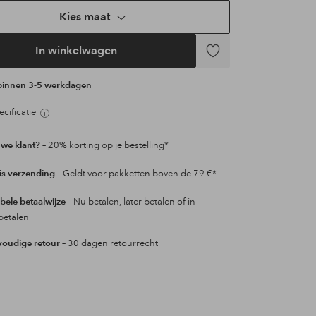
Kies maat
In winkelwagen
Toevoegen
aan
 binnen 3-5 werkdagen
favorieten
cificatie
we klant?
– 20% korting op je bestelling*
is verzending
– Geldt voor pakketten boven de 79 €*
ibele betaalwijze
– Nu betalen, later betalen of in
betalen
oudige retour
– 30 dagen retourrecht