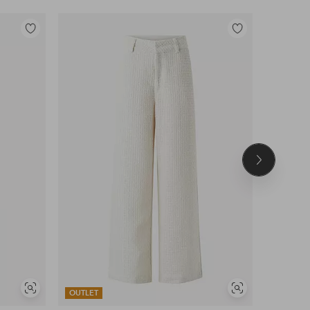
Toevoegen
Toevoegen
aan
aan
favorieten
favorieten
Volgend
product
Soortgelijke
Soortgelijke
OUTLET
OUTLET
tonen
tonen