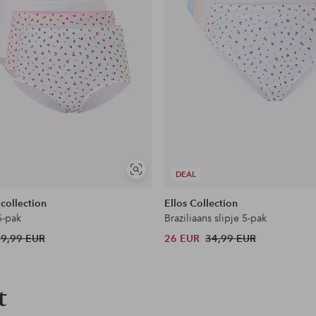
Soortgelijke
DEAL
tonen
 collection
Ellos Collection
5-pak
Braziliaans slipje 5-pak
39,99 EUR
26 EUR
34,99 EUR
t