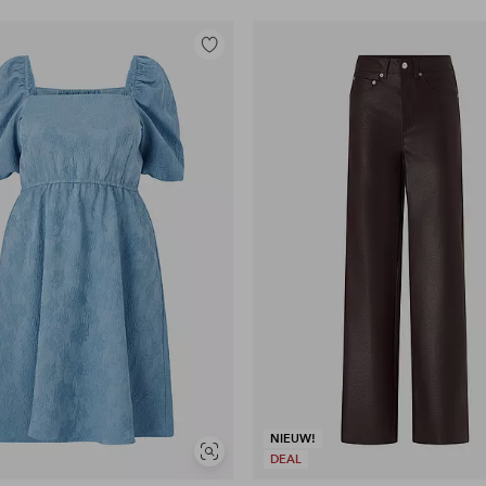
Toevoegen
aan
favorieten
NIEUW!
Soortgelijke
DEAL
tonen