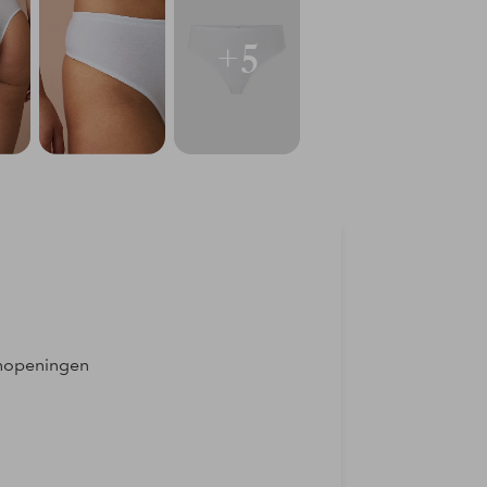
+5
eenopeningen