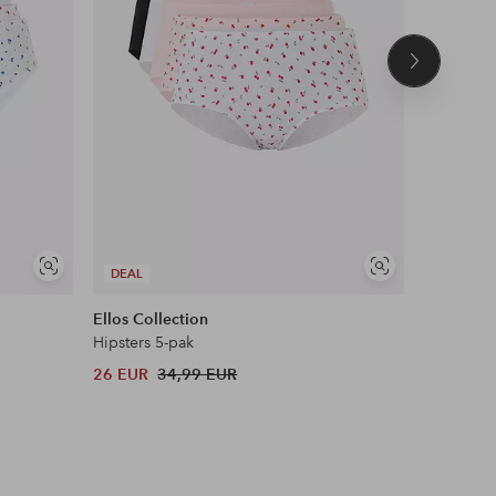
Volgend
product
Soortgelijke
Soortgelijke
DEAL
DEAL
tonen
tonen
Ellos Collection
Ellos Col
Hipsters 5-pak
Slip met h
26 EUR
34,99 EUR
30 EUR