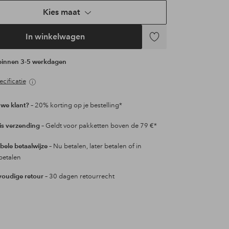
Kies maat
In winkelwagen
Toevoegen
aan
 binnen 3-5 werkdagen
favorieten
cificatie
we klant?
– 20% korting op je bestelling*
is verzending
– Geldt voor pakketten boven de 79 €*
ibele betaalwijze
– Nu betalen, later betalen of in
betalen
oudige retour
– 30 dagen retourrecht