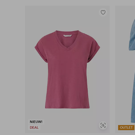
Toevoegen
aan
favorieten
NIEUW!
Soortgelijke
DEAL
OUTLET
tonen