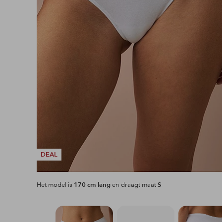
DEAL
Het model is
170 cm lang
en draagt maat
S