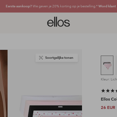
Eerste aankoop?
We geven je 20% korting op je bestelling.*
Word klant
Ellos
logo
-
ga
naar
de
voorpagina
Soortgelijke tonen
Kleur: Lic
Ellos Co
26 EUR