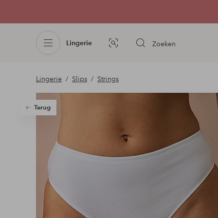
Lingerie
Zoeken
Afbeelding
zoeken
Lingerie
Slips
Strings
Terug