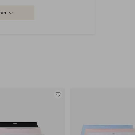
ven
Toevoegen
aan
favorieten
en