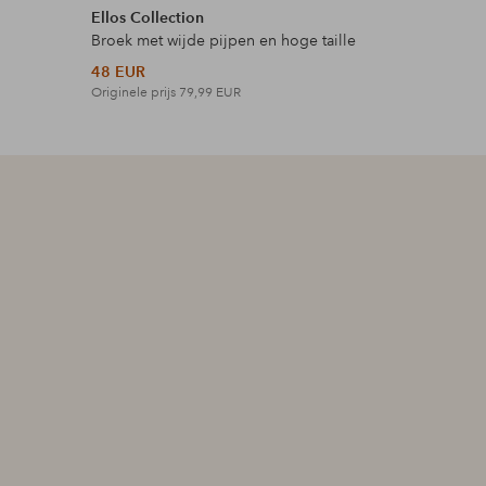
Ellos Collection
Ellos Plus
Broek met wijde pijpen en hoge taille
Maxi-jurk 
48 EUR
42 EUR
Originele prijs
79,99 EUR
Originele p