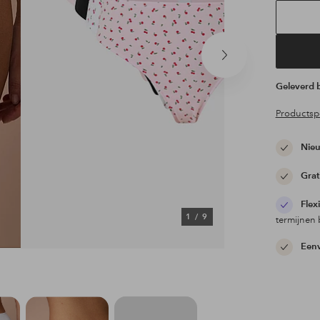
Volgend
product
Geleverd
Productspe
Nieu
Grat
Flex
1
/
9
termijnen 
Eenv