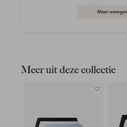
Materiaal: 95% Katoen, 5% Elastaan
Meer weerge
Taille: Mid waist
Artikelnummer: 7023875-03-XS
Download afbeelding in hoge resolutie
Gratis verzending
Geldt voor pakketten boven de 79 €
Meer uit deze collectie
Lees meer
Toevoegen
aan
Flexibele betaalwijze
favorieten
Nu betalen, later betalen of in termijnen betal
Meer lezen