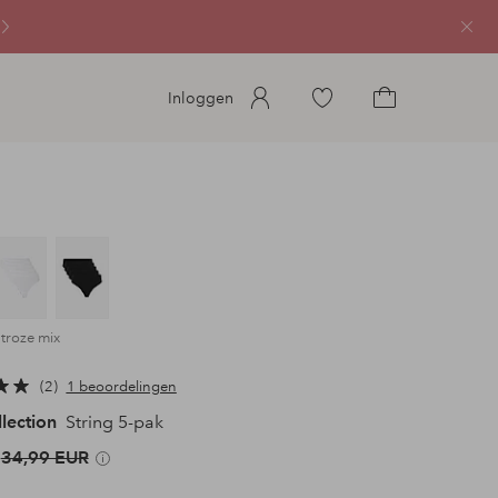
Sluit
Ga
Inloggen
naar
Ga
favoriete
naar
gemarkeerde
het
producten
winkelmandje
htroze mix
2
1 beoordelingen
llection
String 5-pak
34,99 EUR