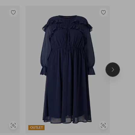
Toevoegen
Toevoegen
aan
aan
favorieten
favorieten
Volgend
product
Soortgelijke
Soortgelijke
OUTLET
OUTLET
tonen
tonen