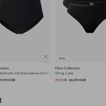
en
Soortgelijke
DEAL
tonen
ection
Ellos Collection
Damesonderbroek met Braziliaanse snit 2-pak
String 2-pak
29,99 EUR
20 EUR
26,99 EUR
t