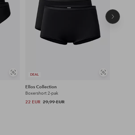
Volgend
product
Soortgelijke
Soortgelijke
DEAL
DEAL
tonen
tonen
Ellos Collection
Ellos Plus
Boxershort 2-pak
Maxi-slip
22 EUR
29,99 EUR
22 EUR