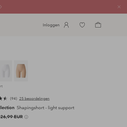
Sluit
Ga
Inloggen
naar
Ga
favoriete
naar
gemarkeerde
het
producten
winkelmandje
rt
94
25 beoordelingen
llection
Shapingshort - light support
26,99 EUR