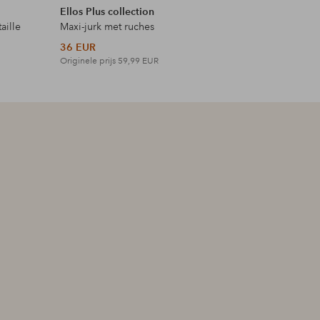
Ellos Plus collection
Ellos Plus
aille
Maxi-jurk met ruches
Maxi-jurk 
36 EUR
42 EUR
Originele prijs
59,99 EUR
Originele p