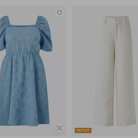
Toevoegen
aan
favorieten
Soortgelijke
OUTLET
tonen