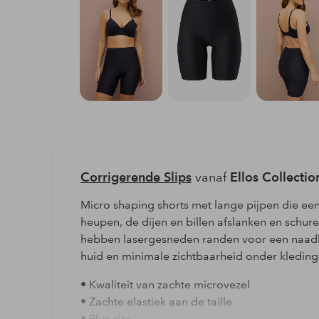
Corrigerende Slips
vanaf
Ellos Collectio
Micro shaping shorts met lange pijpen die een
heupen, de dijen en billen afslanken en schur
hebben lasergesneden randen voor een naadl
huid en minimale zichtbaarheid onder kleding.
• Kwaliteit van zachte microvezel
• Zachte elastiek aan de taille
• Plus size