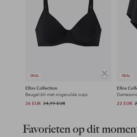
Flexibele betaalwijze
Nu betalen, later betalen of in termijnen betal
Meer lezen
Soortgelijke
DEAL
DEAL
tonen
Ellos Collection
Ellos Coll
Beugel-bh met ongevulde cups
26 EUR
34,99 EUR
22 EUR
Favorieten op dit momen