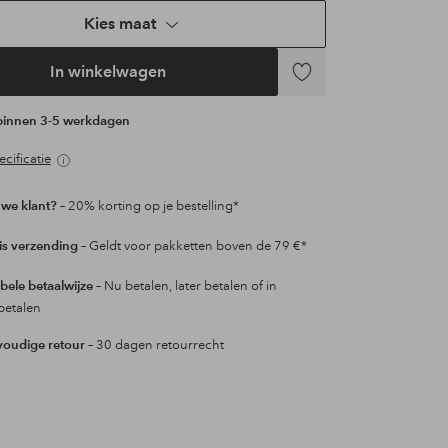
Kies maat
In winkelwagen
Toevoegen
aan
 binnen 3-5 werkdagen
favorieten
cificatie
we klant?
– 20% korting op je bestelling*
is verzending
– Geldt voor pakketten boven de 79 €*
ibele betaalwijze
– Nu betalen, later betalen of in
betalen
oudige retour
– 30 dagen retourrecht