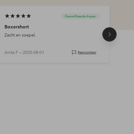
Geverifieerde koper
Boxershort
Heer
Zacht en soepel.
Heerl
Volgend
product
Anita F —
2025-08-01
Lind
Rapporteer