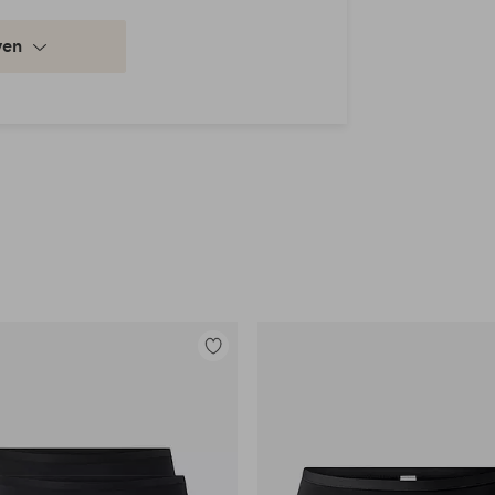
ven
Toevoegen
aan
favorieten