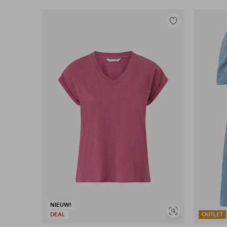
Toevoegen
aan
favorieten
NIEUW!
Soortgelijke
DEAL
OUTLET
tonen