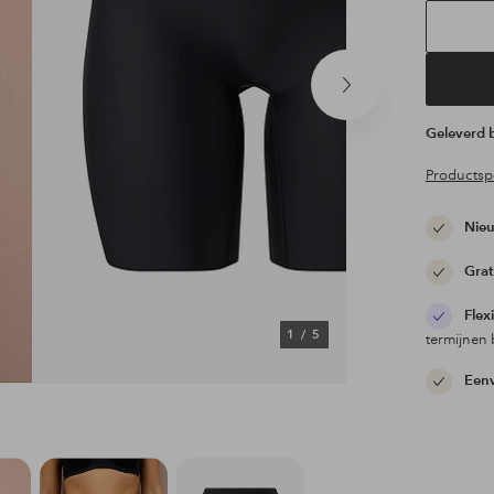
Volgend
product
Geleverd
Productspe
Nieu
Grat
Flex
1
/
5
termijnen 
Eenv