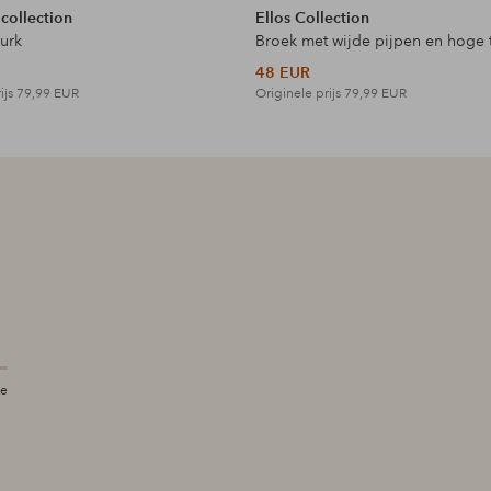
 collection
Ellos Collection
jurk
Broek met wijde pijpen en hoge t
48 EUR
ijs
79,99 EUR
Originele prijs
79,99 EUR
te