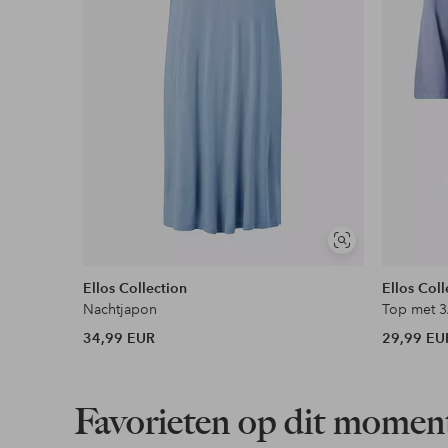
Flexibele betaalwijze
Nu betalen, later betalen of in termijnen betal
Meer lezen
Soortgelijke
tonen
Ellos Collection
Ellos Coll
Nachtjapon
Top met 3
34,99 EUR
29,99 EU
Favorieten op dit momen