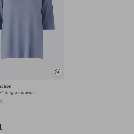
en
Soortgelijke
tonen
ection
/4 lengte mouwen
R
t