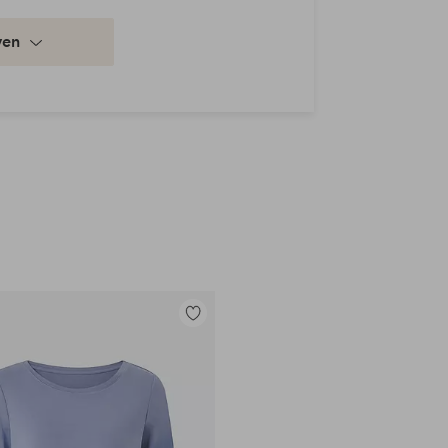
ven
Toevoegen
aan
favorieten