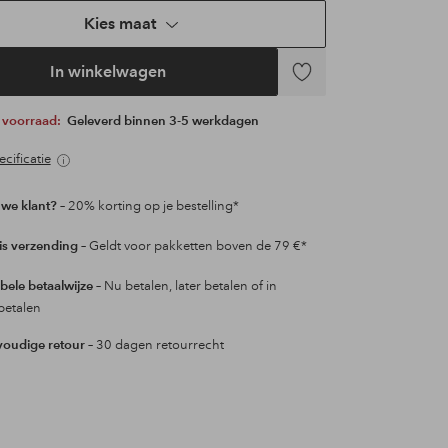
Kies maat
In winkelwagen
Toevoegen
aan
p voorraad:
Geleverd binnen 3-5 werkdagen
favorieten
cificatie
we klant?
– 20% korting op je bestelling*
is verzending
– Geldt voor pakketten boven de 79 €*
ibele betaalwijze
– Nu betalen, later betalen of in
betalen
oudige retour
– 30 dagen retourrecht