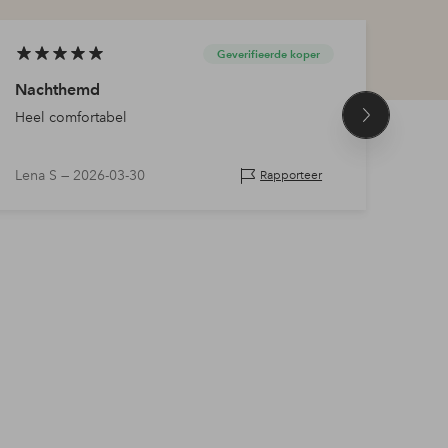
Geverifieerde koper
Nachthemd
Goe
Heel comfortabel
Heel
Volgend
product
Lena S —
2026-03-30
Mali
Rapporteer