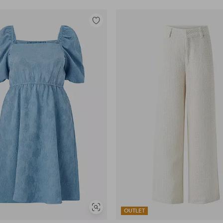
Toevoegen
aan
favorieten
Soortgelijke
OUTLET
tonen