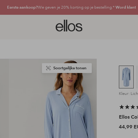
Eerste aankoop?
We geven je 20% korting op je bestelling.*
Word klant
Ellos
logo
-
ga
naar
de
voorpagina
Soortgelijke tonen
Kleur: Lic
Ellos Co
44,99 E