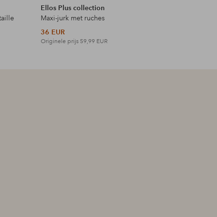
Ellos Plus collection
Ellos Plus
aille
Maxi-jurk met ruches
Maxi-jurk 
36 EUR
42 EUR
Originele prijs
59,99 EUR
Originele p