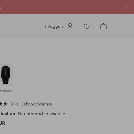
Sluit
Ga
Inloggen
naar
Ga
favoriete
naar
gemarkeerde
het
producten
winkelmandje
htblauw
62
33 beoordelingen
llection
Nachthemd in viscose
UR