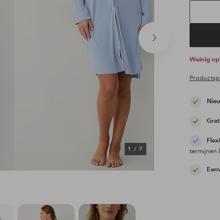
Volgend
product
Weinig o
Productspe
Nieu
Grat
Flex
1
/
7
termijnen 
Eenv