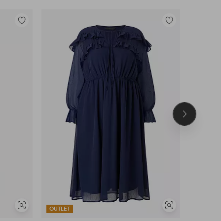
Toevoegen
Toevoegen
aan
aan
favorieten
favorieten
Volgend
product
Soortgelijke
Soortgelijke
OUTLET
OUTLET
tonen
tonen