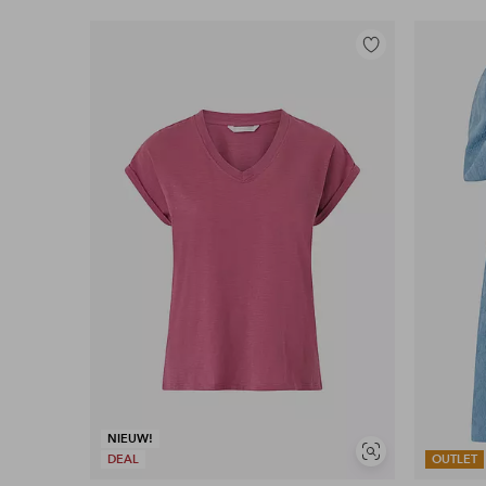
Toevoegen
aan
favorieten
NIEUW!
Soortgelijke
DEAL
OUTLET
tonen