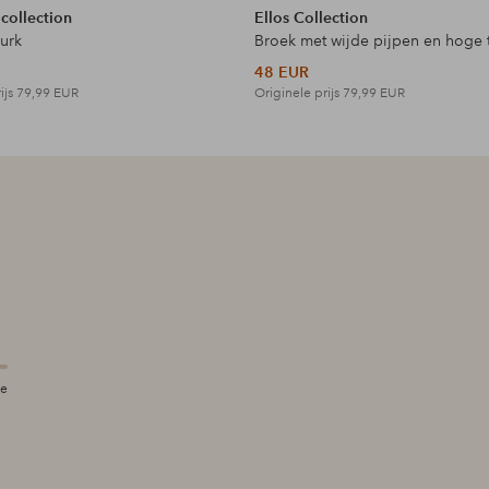
 collection
Ellos Collection
jurk
Broek met wijde pijpen en hoge t
48 EUR
ijs
79,99 EUR
Originele prijs
79,99 EUR
te