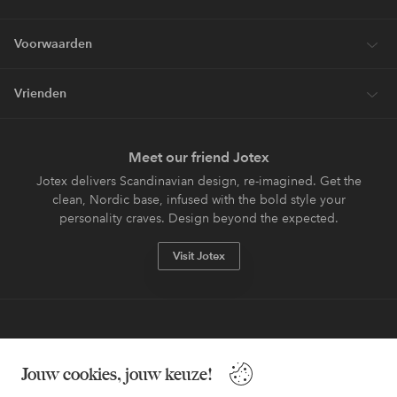
Voorwaarden
Vrienden
Meet our friend Jotex
Jotex delivers Scandinavian design, re-imagined. Get the
clean, Nordic base, infused with the bold style your
personality craves. Design beyond the expected.
Visit Jotex
Veilig betalen - Nu betalen of opsplitsen
Jouw cookies, jouw keuze!
Wil je meer weten over
onze betaalopties
?