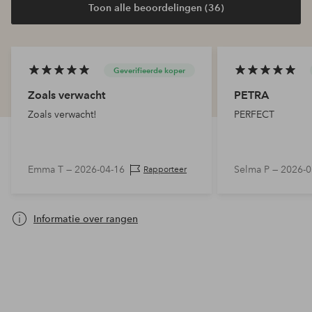
Toon alle beoordelingen (36)
Geverifieerde koper
Zoals verwacht
PETRA
Zoals verwacht!
PERFECT
Emma T —
2026-04-16
Selma P —
2026-0
Rapporteer
Informatie over rangen