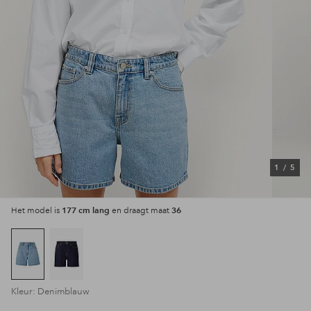
1
/
5
177 cm lang
36
Het model is
en draagt maat
Kleur: Denimblauw