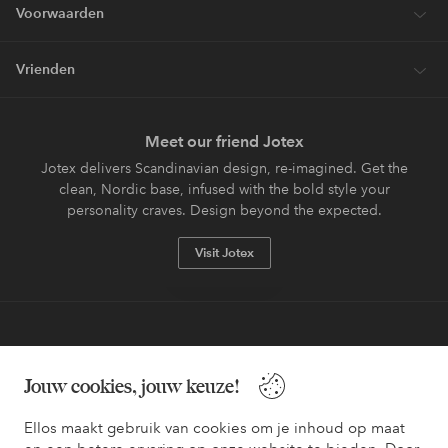
Voorwaarden
Vrienden
Meet our friend Jotex
Jotex delivers Scandinavian design, re-imagined. Get the
clean, Nordic base, infused with the bold style your
personality craves. Design beyond the expected.
Visit Jotex
Veilig betalen - Nu betalen of opsplitsen
Jouw cookies, jouw keuze!
Wil je meer weten over
onze betaalopties
?
Ellos maakt gebruik van cookies om je inhoud op maat