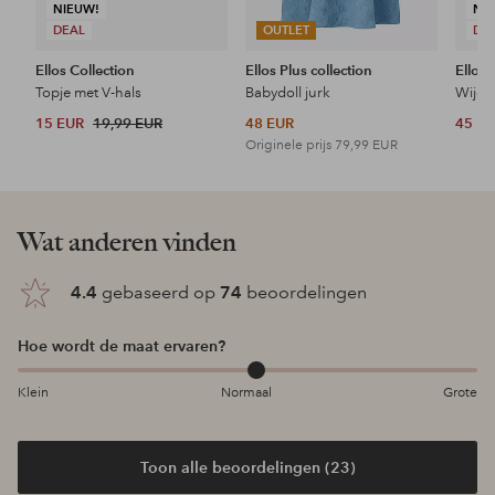
NIEUW!
NI
DEAL
OUTLET
DE
Ellos Collection
Ellos Plus collection
Ellos 
Topje met V-hals
Babydoll jurk
Wijde 
15 EUR
19,99 EUR
48 EUR
45 E
Originele prijs
79,99 EUR
Wat anderen vinden
4.4
gebaseerd op
74
beoordelingen
Hoe wordt de maat ervaren?
Klein
Normaal
Grote
Toon alle beoordelingen (23)