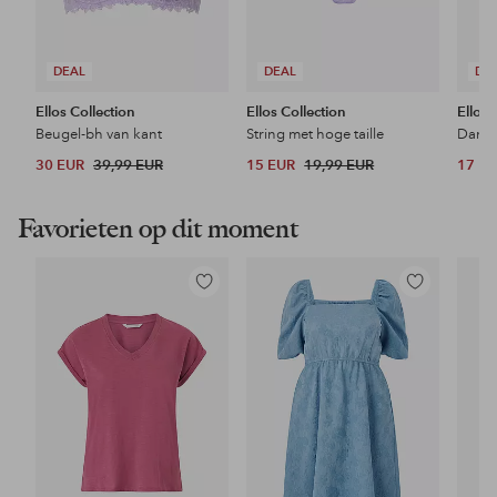
DEAL
DEAL
DE
Ellos Collection
Ellos Collection
Ellos 
Beugel-bh van kant
String met hoge taille
30 EUR
39,99 EUR
15 EUR
19,99 EUR
17 E
Favorieten op dit moment
Toevoegen
Toevoegen
aan
aan
favorieten
favorieten