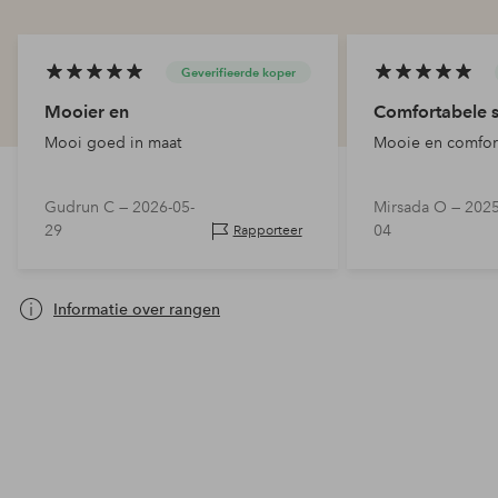
Geverifieerde koper
Mooier en
Comfortabele sl
Mooi goed in maat
Mooie en comfort
Gudrun C —
2026-05-
Mirsada O —
2025
29
04
Rapporteer
Informatie over rangen