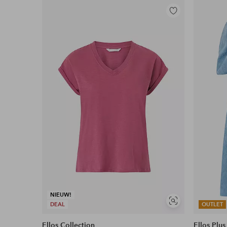
Toevoegen
aan
favorieten
NIEUW!
Soortgelijke
DEAL
OUTLET
tonen
Ellos Collection
Ellos Plus