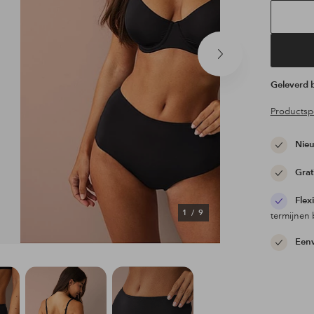
Volgend
product
Geleverd
Productspe
Nieu
Grat
Flex
1
/
9
termijnen 
Eenv