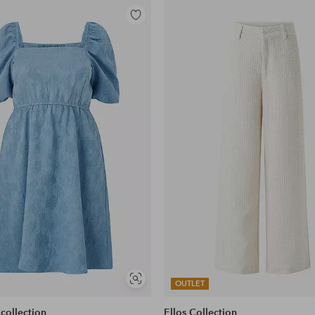
Toevoegen
aan
favorieten
Soortgelijke
OUTLET
tonen
 collection
Ellos Collection