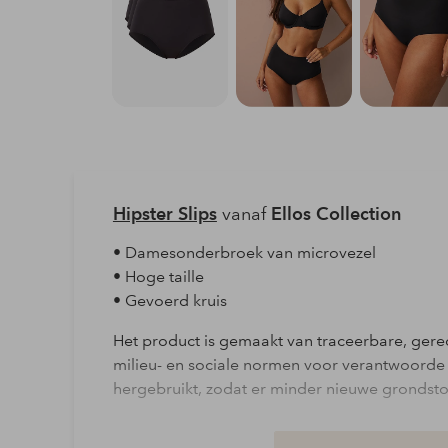
Hipster Slips
vanaf
Ellos Collection
• Damesonderbroek van microvezel
• Hoge taille
• Gevoerd kruis
Het product is gemaakt van traceerbare, gere
milieu- en sociale normen voor verantwoorde
hergebruikt, zodat er minder nieuwe grondstof
Materiaal: 82% Polyamide, 18% Elastaan