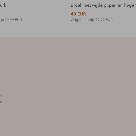
jurk
Broek met wijde pijpen en hoge t
48 EUR
ijs
79,99 EUR
Originele prijs
79,99 EUR
te