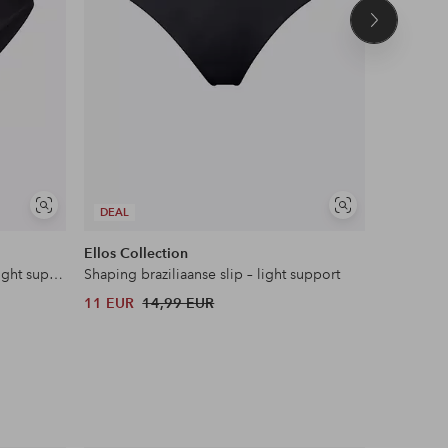
Volgend
product
Soortgelijke
Soortgelijke
DEAL
DEAL
tonen
tonen
Ellos Collection
Ellos Col
Shaping broek met hoge taille - light support
Shaping braziliaanse slip – light support
String 3-p
11 EUR
14,99 EUR
22 EUR