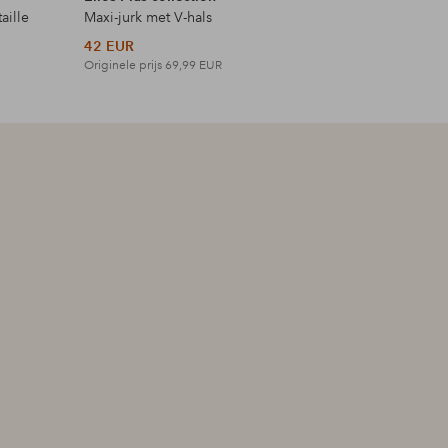
aille
Maxi-jurk met V-hals
Topje met
42 EUR
27 EUR
Originele prijs
69,99 EUR
Originele p