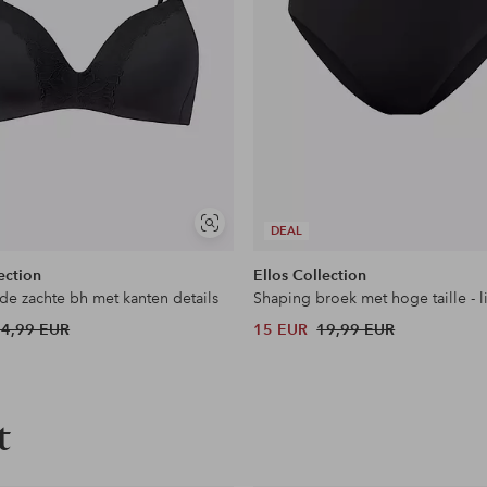
Soortgelijke
DEAL
tonen
ection
Ellos Collection
de zachte bh met kanten details
34,99 EUR
15 EUR
19,99 EUR
t