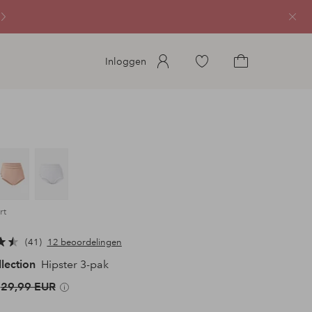
Sluit
Ga
Inloggen
naar
Ga
favoriete
naar
gemarkeerde
het
producten
winkelmandje
rt
41
12 beoordelingen
llection
Hipster 3-pak
29,99 EUR