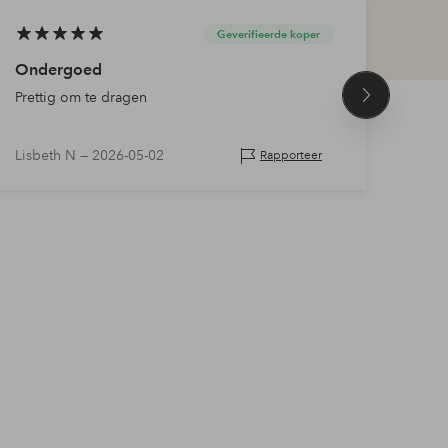
Geverifieerde koper
Ondergoed
Ond
Prettig om te dragen
Super
Volgend
product
Lisbeth N —
2026-05-02
Krist
Rapporteer