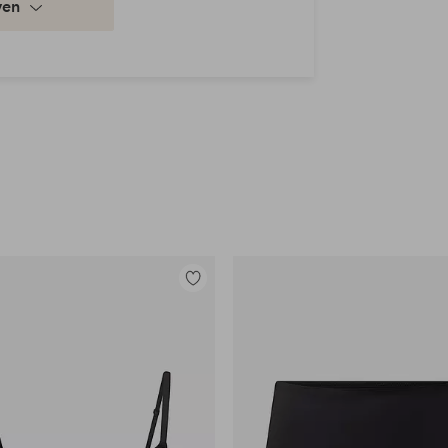
ven
Toevoegen
aan
favorieten
en