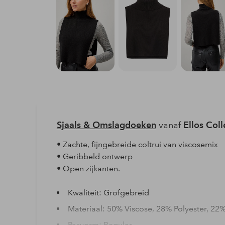
Sjaals & Omslagdoeken
vanaf
Ellos Coll
• Zachte, fijngebreide coltrui van viscosemix
• Geribbeld ontwerp
• Open zijkanten.
Kwaliteit: Grofgebreid
Materiaal: 50% Viscose, 28% Polyester, 22
Pasvorm: Regular