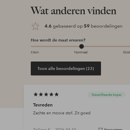
Wat anderen vinden
4.6
gebaseerd op
59
beoordelingen
Hoe wordt de maat ervaren?
Klein
Normaal
Gro
Toon alle beoordelingen (23)
Geverifieerde koper
Tevreden
Zachte en mooie stof. Zit goed
Zellissa K —
2026-04-10
Rapporteer