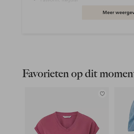
Artikelnummer: 7019462-02-0
Meer weerge
Download afbeelding in hoge resolutie
Gratis verzending
Geldt voor pakketten boven de 79 €
Lees meer
Favorieten op dit momen
Flexibele betaalwijze
Toevoegen
Nu betalen, later betalen of in termijnen betal
aan
favorieten
Meer lezen