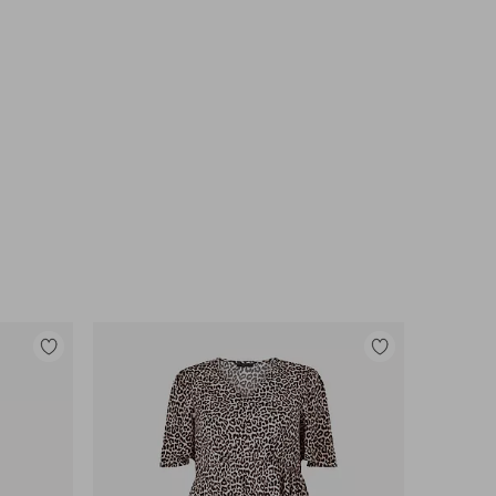
Toevoegen
Toevoegen
aan
aan
favorieten
favorieten