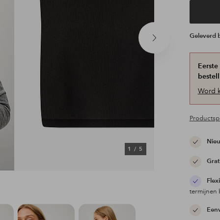
Geleverd
Volgend
product
Eerste
bestell
Word k
Productspe
Nieu
1
/
5
Grat
Flex
termijnen 
Eenv