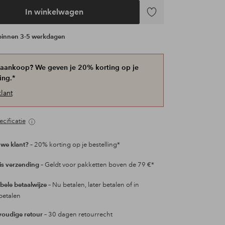
In winkelwagen
Toevoegen
aan
 binnen 3-5 werkdagen
favorieten
 aankoop? We geven je 20% korting op je
ing.*
lant
cificatie
we klant?
– 20% korting op je bestelling*
is verzending
– Geldt voor pakketten boven de 79 €*
ibele betaalwijze
– Nu betalen, later betalen of in
betalen
oudige retour
– 30 dagen retourrecht