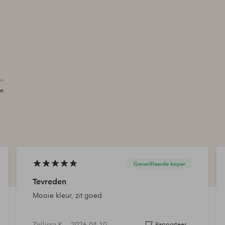
te
Geverifieerde koper
Tevreden
Mooie kleur, zit goed
Zellissa K —
2026-04-10
Rapporteer