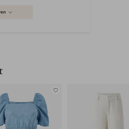
ven
t
Toevoegen
en
aan
favorieten