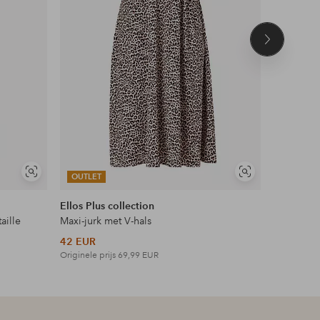
Volgend
product
Soortgelijke
Soortgelijke
OUTLET
OUTLET
tonen
tonen
Ellos Plus collection
Ellos Col
aille
Maxi-jurk met V-hals
Top met 
42 EUR
18 EUR
Originele prijs
69,99 EUR
Originele p