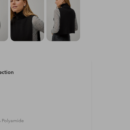
ection
% Polyamide