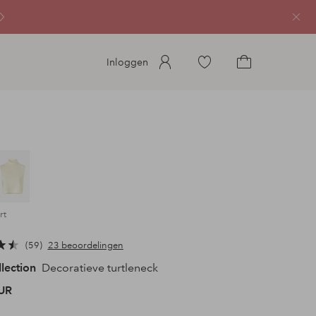
Sluit
Ga
Inloggen
naar
Ga
favoriete
naar
gemarkeerde
het
producten
winkelmandje
rt
59
23 beoordelingen
llection
Decoratieve turtleneck
UR