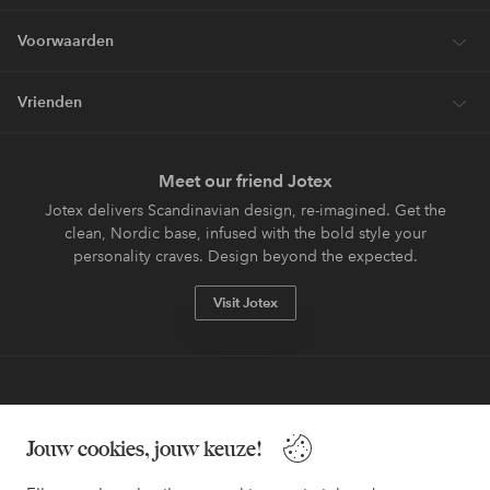
Voorwaarden
Vrienden
Meet our friend Jotex
Jotex delivers Scandinavian design, re-imagined. Get the
clean, Nordic base, infused with the bold style your
personality craves. Design beyond the expected.
Visit Jotex
Veilig betalen - Nu betalen of opsplitsen
Jouw cookies, jouw keuze!
Wil je meer weten over
onze betaalopties
?