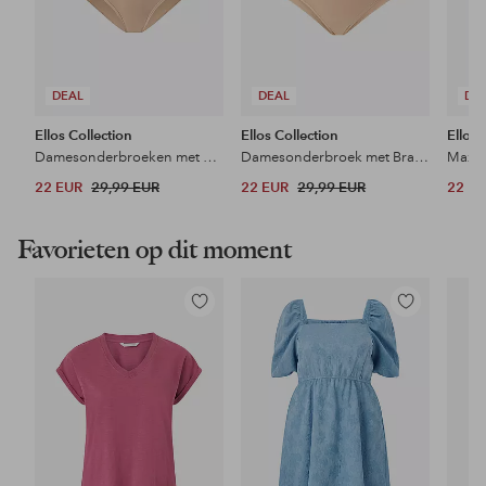
DEAL
DEAL
DE
Ellos Collection
Ellos Collection
Ellos 
Damesonderbroeken met Braziliaanse snit 2-pak
Damesonderbroek met Braziliaanse snit 2-pak
Maxi-s
22 EUR
29,99 EUR
22 EUR
29,99 EUR
22 E
Favorieten op dit moment
Toevoegen
Toevoegen
aan
aan
favorieten
favorieten