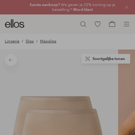
Eerste aankoop?
We geven je 20% korting op je
Sluit
bestelling.*
Word klant
Ellos
Ga
Zoeken
logo
naar
Ga
-
favoriete
naar
Lingerie
Slips
Maxislips
ga
gemarkeerde
het
naar
producten
winkelmand
de
Soortgelijke tonen
Terug
voorpagina