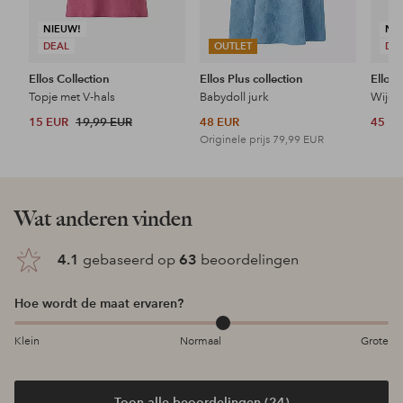
NIEUW!
NI
DEAL
OUTLET
DE
Ellos Collection
Ellos Plus collection
Ellos 
Topje met V-hals
Babydoll jurk
Wijde 
15 EUR
19,99 EUR
48 EUR
45 E
Originele prijs
79,99 EUR
Wat anderen vinden
4.1
gebaseerd op
63
beoordelingen
Hoe wordt de maat ervaren?
Klein
Normaal
Grote
Toon alle beoordelingen (24)