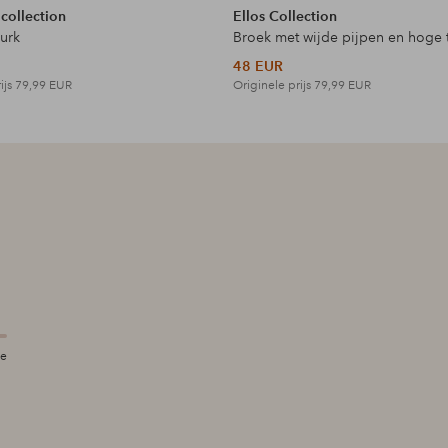
 collection
Ellos Collection
jurk
Broek met wijde pijpen en hoge t
48 EUR
ijs
79,99 EUR
Originele prijs
79,99 EUR
te