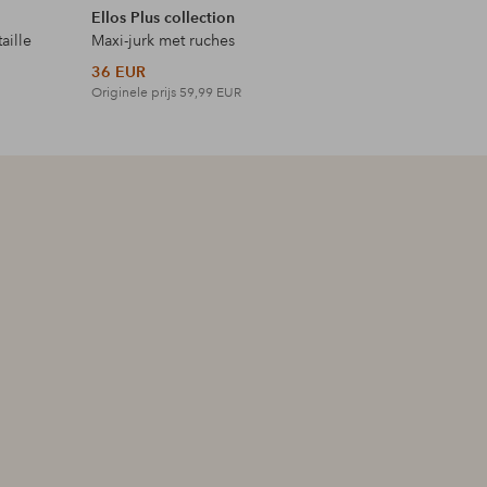
Ellos Plus collection
Ellos Plus
aille
Maxi-jurk met ruches
Maxi-jurk 
36 EUR
42 EUR
Originele prijs
59,99 EUR
Originele p