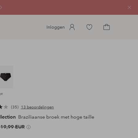
Sluit
Ga
Inloggen
naar
Ga
favoriete
naar
gemarkeerde
het
producten
winkelmandje
ge
35
13 beoordelingen
llection
Braziliaanse broek met hoge taille
19,99 EUR