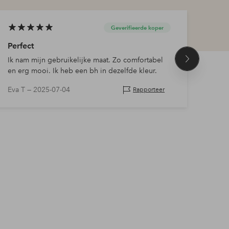
Geverifieerde koper
Perfect
Echt
Ik nam mijn gebruikelijke maat. Zo comfortabel
Echt 
Volgend
en erg mooi. Ik heb een bh in dezelfde kleur.
product
Eva T —
2025-07-04
Ther
Rapporteer