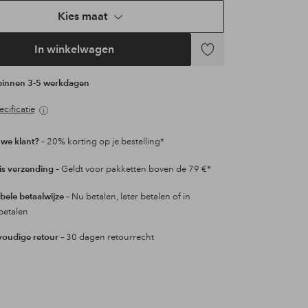
Kies maat
In winkelwagen
Toevoegen
aan
 binnen 3-5 werkdagen
favorieten
cificatie
we klant?
– 20% korting op je bestelling*
is verzending
– Geldt voor pakketten boven de 79 €*
ibele betaalwijze
– Nu betalen, later betalen of in
betalen
oudige retour
– 30 dagen retourrecht