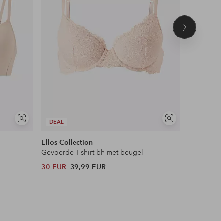
Volgend
product
Soortgelijke
Soortgelijke
DEAL
DEAL
tonen
tonen
Ellos Collection
Ellos Col
Gevoerde T-shirt bh met beugel
Ongevoer
30 EUR
39,99 EUR
34 EUR