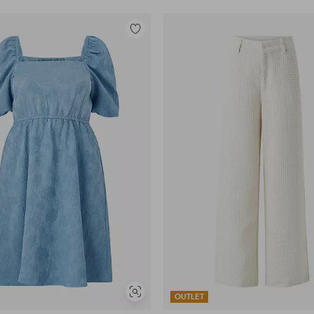
Toevoegen
aan
favorieten
Soortgelijke
OUTLET
tonen