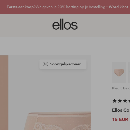
Eerste aankoop?
We geven je 20% korting op je bestelling.*
Word klant
Ellos
logo
-
ga
naar
de
voorpagina
Soortgelijke tonen
Kleur: Bei
Ellos Co
15 EUR