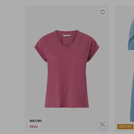
Toevoegen
aan
favorieten
NIEUW!
Soortgelijke
DEAL
OUTLET
tonen