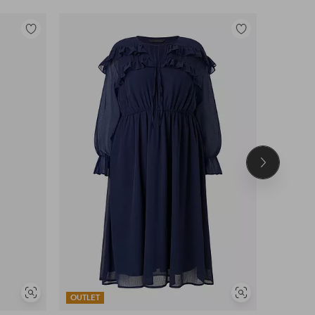
Toevoegen
Toevoegen
aan
aan
favorieten
favorieten
Volgend
product
Soortgelijke
Soortgelijke
OUTLET
OUTLET
tonen
tonen