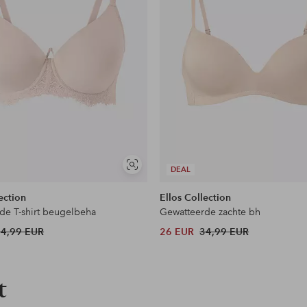
Soortgelijke
DEAL
tonen
ection
Ellos Collection
de T-shirt beugelbeha
Gewatteerde zachte bh
44,99 EUR
26 EUR
34,99 EUR
t