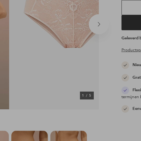
Volgend
product
Geleverd
Productspe
Nieu
Grat
Flex
1
/
5
termijnen 
Eenv