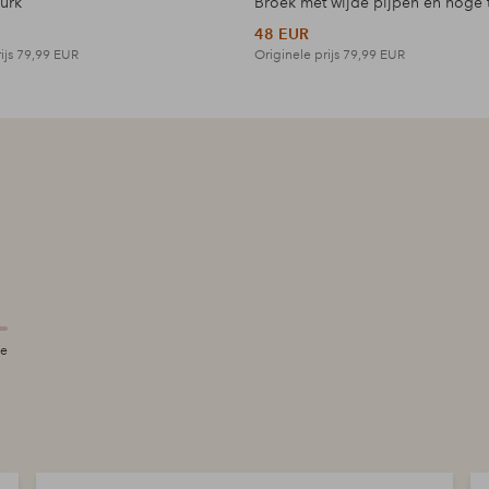
jurk
Broek met wijde pijpen en hoge t
48 EUR
ijs
79,99 EUR
Originele prijs
79,99 EUR
te