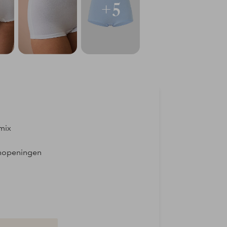
+5
mix
eenopeningen