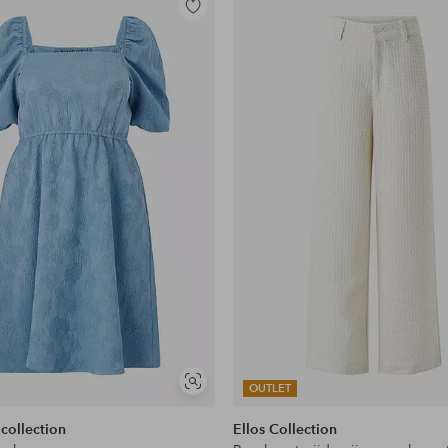
Toevoegen
aan
favorieten
Soortgelijke
OUTLET
tonen
 collection
Ellos Collection