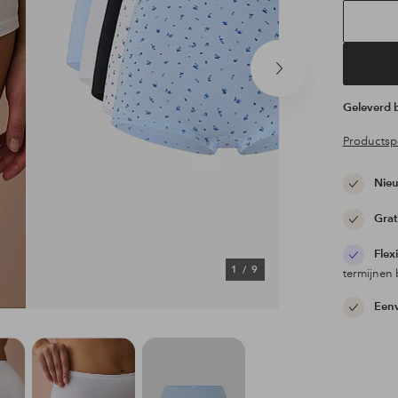
Volgend
product
Geleverd
Productspe
Nieu
Grat
Flex
1
/
9
termijnen 
Eenv