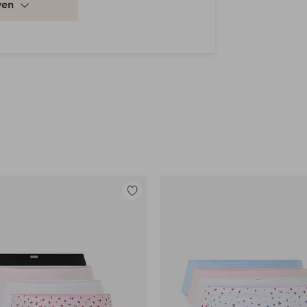
ven
Toevoegen
aan
favorieten
en