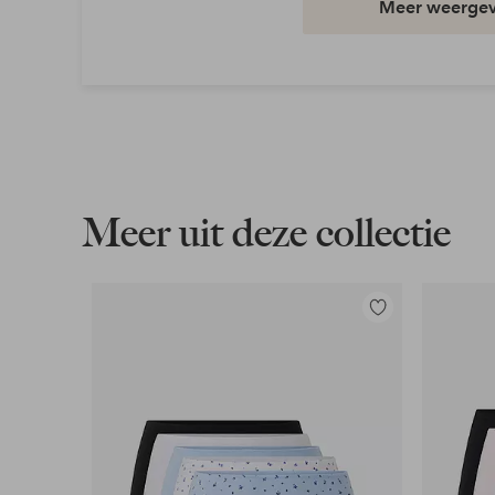
Meer weerge
Taille: Mid waist
Artikelnummer: 7023877-03-XS
Download afbeelding in hoge resolutie
Gratis verzending
Geldt voor pakketten boven de 79 €
Meer uit deze collectie
Lees meer
Toevoegen
aan
Flexibele betaalwijze
favorieten
Nu betalen, later betalen of in termijnen betal
Meer lezen