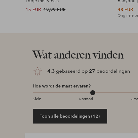
Topje met V-hals
Babydoll 
15 EUR
19,99 EUR
48 EUR
Originele pr
Wat anderen vinden
4.3
gebaseerd op
27
beoordelingen
Hoe wordt de maat ervaren?
Klein
Normaal
Gro
Toon alle beoordelingen (12)