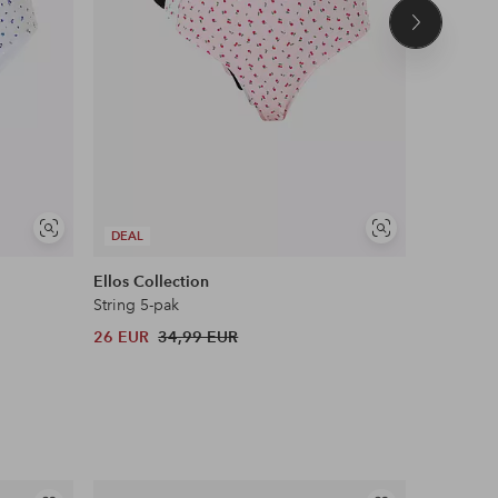
Volgend
product
Soortgelijke
Soortgelijke
DEAL
DEAL
tonen
tonen
Ellos Collection
Ellos Col
String 5-pak
Hipsters 
26 EUR
34,99 EUR
26 EUR