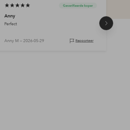
Geverifieerde koper
Anny
Kort
Perfect
Aang
Volgend
product
Anny M —
2026-05-29
Jaan
Rapporteer