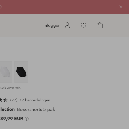
Sluit
Ga
Inloggen
naar
Ga
favoriete
naar
gemarkeerde
het
producten
winkelmandje
htblauwe mix
27
12 beoordelingen
llection
Boxershorts 5-pak
39,99 EUR