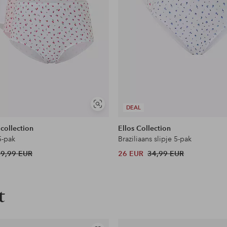
Soortgelijke
DEAL
tonen
 collection
Ellos Collection
5-pak
Braziliaans slipje 5-pak
39,99 EUR
26 EUR
34,99 EUR
t