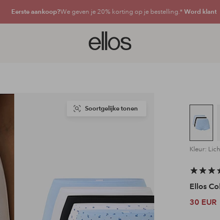
Eerste aankoop?
We geven je 20% korting op je bestelling.*
Word klant
Ellos
logo
-
ga
naar
de
voorpagina
Soortgelijke tonen
Kleur: Lic
Ellos Co
30 EUR