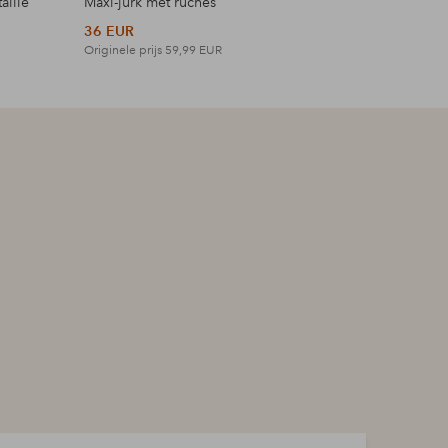
aille
Maxi-jurk met ruches
Maxi-jurk 
36 EUR
42 EUR
Originele prijs
59,99 EUR
Originele p