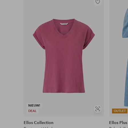
Toevoegen
aan
favorieten
NIEUW!
Soortgelijke
DEAL
OUTLET
tonen
Ellos Collection
Ellos Plus