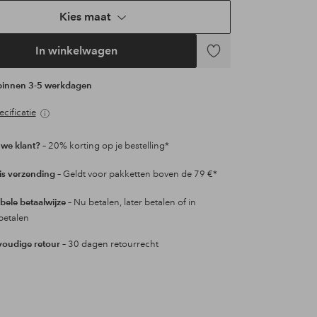
Kies maat
In winkelwagen
Toevoegen
aan
 binnen 3-5 werkdagen
favorieten
cificatie
we klant?
– 20% korting op je bestelling*
is verzending
– Geldt voor pakketten boven de 79 €*
ibele betaalwijze
– Nu betalen, later betalen of in
betalen
oudige retour
– 30 dagen retourrecht