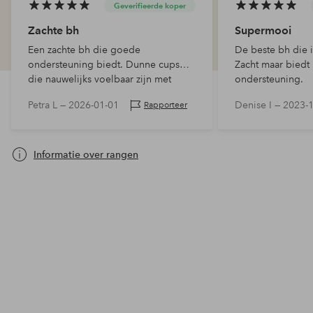
Geverifieerde koper
Zachte bh
Supermooi
Een zachte bh die goede
De beste bh die 
ondersteuning biedt. Dunne cups
Zacht maar biedt
die nauwelijks voelbaar zijn met
ondersteuning.
goede ondersteuning voor een
Petra L —
2026-01-01
Denise I —
2023-
Rapporteer
grotere buste. 80D.
Informatie over rangen