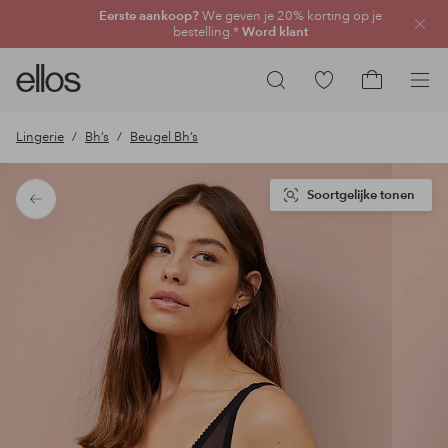
Eerste aankoop?
We geven je 20% korting op je
Sluit
bestelling.*
Word klant
Ellos
Ga
Zoeken
logo
naar
Ga
-
favoriete
naar
Lingerie
Bh’s
Beugel Bh’s
ga
gemarkeerde
het
naar
producten
winkelmand
de
Soortgelijke tonen
Terug
voorpagina