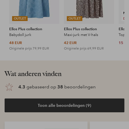
NI
OUTLET
OUTLET
DE
Ellos Plus collection
Ellos Plus collection
Ellos 
Babydoll jurk
Maxi-jurk met V-hals
Topje
48 EUR
42 EUR
15 E
Originele prijs
79,99 EUR
Originele prijs
69,99 EUR
Wat anderen vinden
4.3
gebaseerd op
38
beoordelingen
Toon alle beoordelingen (9)