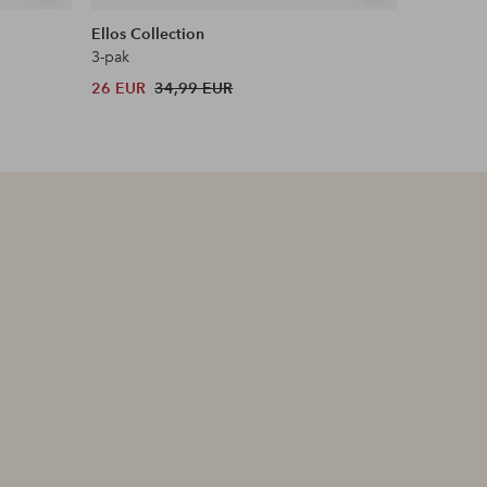
tonen
tonen
Ellos Collection
Ellos Col
3-pak
Broek met
26 EUR
34,99 EUR
48 EUR
Originele p