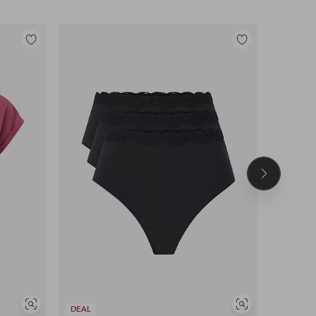
Toevoegen
Toevoegen
aan
aan
favorieten
favorieten
Volgend
product
Soortgelijke
Soortgelijke
DEAL
OUTLET