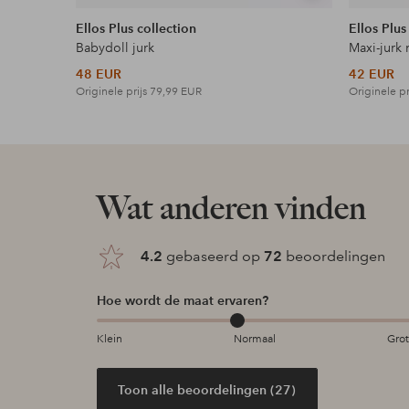
tonen
Ellos Plus collection
Ellos Plus
Babydoll jurk
Maxi-jurk 
48 EUR
42 EUR
Originele prijs
79,99 EUR
Originele pr
Wat anderen vinden
4.2
gebaseerd op
72
beoordelingen
Hoe wordt de maat ervaren?
Klein
Normaal
Gro
Toon alle beoordelingen (27)