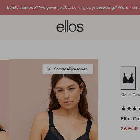
Eerste aankoop?
We geven je 20% korting op je bestelling.*
Word klant
Ellos
logo
-
ga
naar
de
voorpagina
Soortgelijke tonen
Kleur: Zwa
Ellos Co
26 EUR