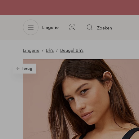
Lingerie
Zoeken
Afbeelding
zoeken
Lingerie
Bh’s
Beugel Bh’s
Terug