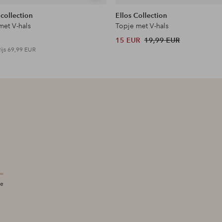
tonen
 collection
Ellos Collection
met V-hals
Topje met V-hals
15 EUR
19,99 EUR
ijs
69,99 EUR
te