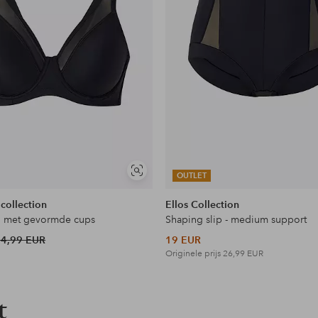
Soortgelijke
OUTLET
tonen
 collection
Ellos Collection
h met gevormde cups
Shaping slip - medium support
44,99 EUR
19 EUR
Originele prijs
26,99 EUR
t