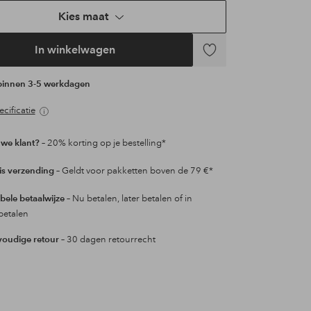
Kies maat
In winkelwagen
Toevoegen
aan
 binnen 3-5 werkdagen
favorieten
cificatie
we klant?
– 20% korting op je bestelling*
is verzending
– Geldt voor pakketten boven de 79 €*
ibele betaalwijze
– Nu betalen, later betalen of in
betalen
oudige retour
– 30 dagen retourrecht