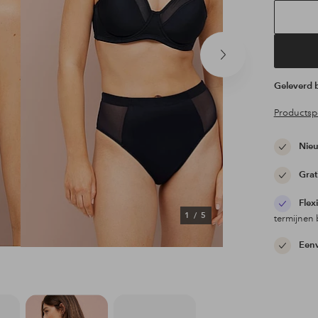
Volgend
product
Geleverd
Productspe
Nieu
Grat
Flex
1
/
5
termijnen 
Eenv