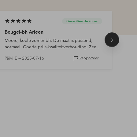
Geverifieerde koper
Beugel-bh Arleen
Zeer
Mooie, koele zomer-bh. De maat is passend,
Deze 
Volgend
normaal. Goede prijs-kwaliteitverhouding. Zeer
product
dun, maar de zwarte kleur is goed, niet
Päivi E —
2025-07-16
Beti
Rapporteer
doorschijnend.