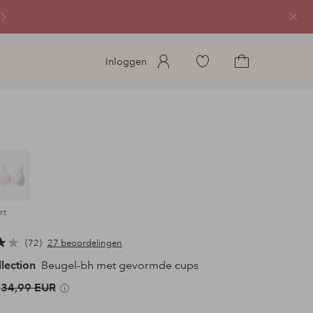
Sluit
Ga
Inloggen
naar
Ga
favoriete
naar
gemarkeerde
het
producten
winkelmandje
rt
72
27 beoordelingen
llection
Beugel-bh met gevormde cups
34,99 EUR