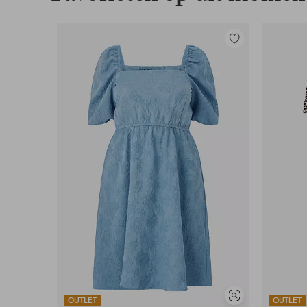
Toevoegen
aan
favorieten
Soortgelijke
OUTLET
OUTLET