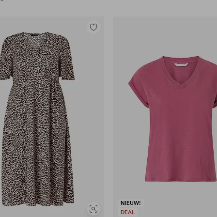
Toevoegen
aan
favorieten
NIEUW!
Soortgelijke
DEAL