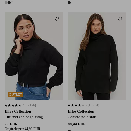
3 kleuren
1 kleur
Toevoegen aan favorieten
Toevo
34/36
38/40
42/44
46/48
34/36
38/40
OUTLET
4,3
(156)
4,1
(234)
4,3 op basis van 156 beoordelingen
4,1 op basis van 234 beoordelingen
Ellos Collection
Ellos Collection
Trui met een hoge kraag
Gebreid polo shirt
27 EUR
44,99 EUR
Originele prijs
44,99 EUR