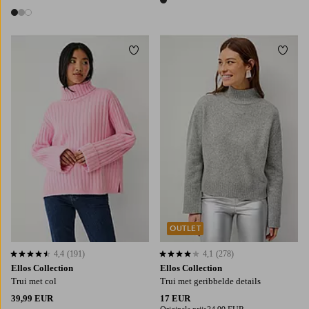
1 kleur
3 kleuren
Toevoegen aan favorieten
Toevo
XS
S
M
L
XL
XS
S
M
L
XL
OUTLET
4,4
(191)
4,1
(278)
4,4 op basis van 191 beoordelingen
4,1 op basis van 278 beoordelingen
Ellos Collection
Ellos Collection
Trui met col
Trui met geribbelde details
39,99 EUR
17 EUR