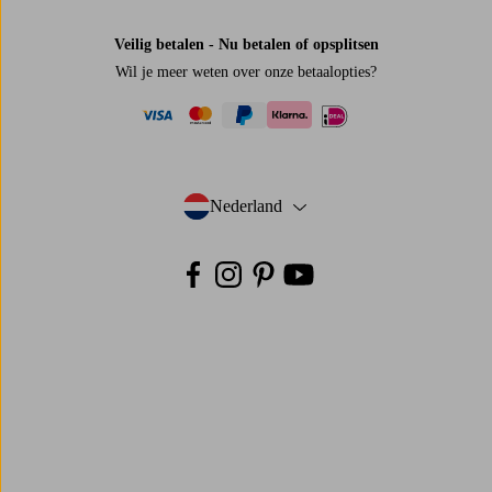
Veilig betalen - Nu betalen of opsplitsen
Wil je meer weten over
onze betaalopties
?
visa
mastercard
paypal
ideal
klarna
Nederland
- Selecteer land
Facebook
Instagram
Pinterest
Youtube