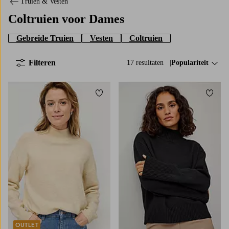
Truien & Vesten
Coltruien voor Dames
Gebreide Truien
Vesten
Coltruien
Filteren
17 resultaten
Sorteer op:
Populariteit
Toevoegen aan favorieten
Toevo
34/36
38/40
42/44
46/48
XS
S
M
L
XL
OUTLET