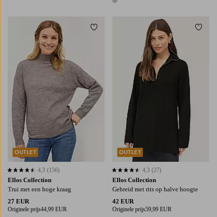
1 kleur
Toevoegen aan favorieten
Toevo
34/36
38/40
42/44
46/48
50/52
34/36
38/40
42/44
OUTLET
OUTLET
4,3
(156)
4,3
(27)
4,3 op basis van 156 beoordelingen
4,3 op basis van 27 beoordelingen
Ellos Collection
Ellos Collection
Trui met een hoge kraag
Gebreid met rits op halve hoogte
27 EUR
42 EUR
Originele prijs
44,99 EUR
Originele prijs
59,99 EUR