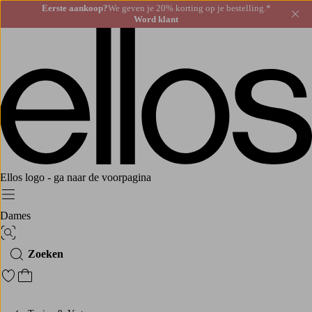
Eerste aankoop?
We geven je 20% korting op je bestelling.*
Slu
Word klant
Ellos logo - ga naar de voorpagina
Menu
Dames
Afbeelding zoeken
Zoeken
Ga naar favoriete gemarkeerde producten
Ga naar het winkelmandje