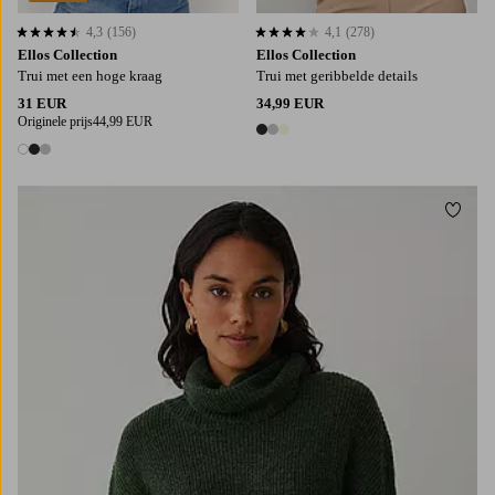
4,3
(156)
4,1
(278)
4,3 op basis van 156 beoordelingen
4,1 op basis van 278 beoordelingen
Ellos Collection
Ellos Collection
Trui met een hoge kraag
Trui met geribbelde details
31 EUR
34,99 EUR
Originele prijs
44,99 EUR
3 kleuren
3 kleuren
Toevo
XS
S
M
L
XL