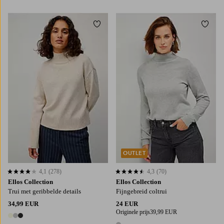
2 kleuren
1 kleur
Toevoegen aan favorieten
Toevo
XS
S
M
L
XL
XS
S
M
L
XL
OUTLET
4,1
(278)
4,3
(70)
4,1 op basis van 278 beoordelingen
4,3 op basis van 70 beoordelingen
Ellos Collection
Ellos Collection
Trui met geribbelde details
Fijngebreid coltrui
34,99 EUR
24 EUR
Originele prijs
39,99 EUR
3 kleuren