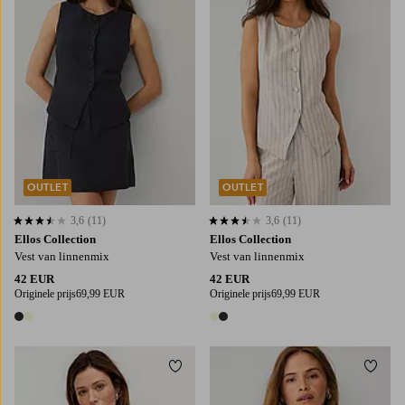
OUTLET
OUTLET
3,6
(11)
3,6
(11)
3,6 op basis van 11 beoordelingen
3,6 op basis van 11 beoordelingen
Ellos Collection
Ellos Collection
Vest van linnenmix
Vest van linnenmix
42 EUR
42 EUR
Originele prijs
69,99 EUR
Originele prijs
69,99 EUR
2 kleuren
2 kleuren
Toevoegen aan favorieten
Toevo
34
36
38
40