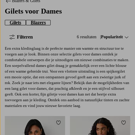
Blazers & Gilets
Gilets voor Dames
Gilets
Blazers
Filteren
6 resultaten
Sorteer op:
Populariteit
Een extra kledinglaag is de perfecte manier om warmte en structuur toe te
voegen aan je look. Binnen onze selectie gilets voor dames ontdek je
comfortabele ontwerpen die je uitnodigen om nieuwe combinaties te maken.
Een soepelvallend dames gilet draag je gemakkelijk over een lichte blouse
of een warme gebreide trui. Voor een vlottere uitstraling is een spijkergilet
een mooie optie, dat een ontspannen gevoel geeft aan een zwierige jurk of
rok. Zoek je naar iets met elegante lijnen? Bekijk dan de mogelijkheden van
een lang gilet voor dames, dat prachtig afkleedt en je een stijlvol silhouet
geeft. Ook een korter, fijn giletje voor dames kan net dat beetje extra
toevoegen aan je kleding. Ontdek ons aanbod in natuurlijke tinten en zachte
materialen en vind jouw nieuwe favoriete laag.
Toevoegen aan favorieten
Toevo