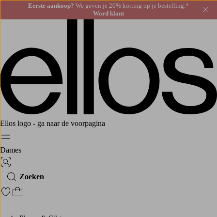
Eerste aankoop?
We geven je 20% korting op je bestelling.*
Slu
Word klant
Ellos logo - ga naar de voorpagina
Menu
Dames
Afbeelding zoeken
Zoeken
Ga naar favoriete gemarkeerde producten
Ga naar het winkelmandje