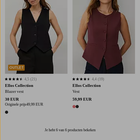
OUTLET
4,5
(21)
4,4
(19)
4,5 op basis van 21 beoordelingen
4,4 op basis van 19 beoordelingen
Ellos Collection
Ellos Collection
Blazer vest
Vest
30 EUR
59,99 EUR
Originele prijs
49,99 EUR
2 kleuren
1 kleur
Je hebt 6 van 6 producten bekeken