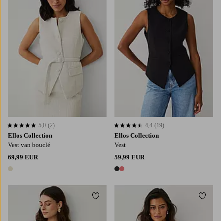
5,0
(2)
4,4
(19)
5,0 op basis van 2 beoordelingen
4,4 op basis van 19 beoordelingen
Ellos Collection
Ellos Collection
Vest van bouclé
Vest
69,99 EUR
59,99 EUR
1 kleur
2 kleuren
Toevoegen aan favorieten
Toevo