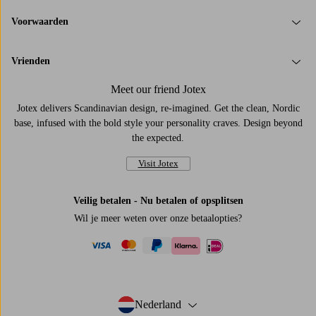
Voorwaarden
Vrienden
Meet our friend Jotex
Jotex delivers Scandinavian design, re-imagined. Get the clean, Nordic
base, infused with the bold style your personality craves. Design beyond
the expected.
Visit Jotex
Veilig betalen - Nu betalen of opsplitsen
Wil je meer weten over
onze betaalopties
?
visa
mastercard
paypal
ideal
klarna
Nederland
- Selecteer land