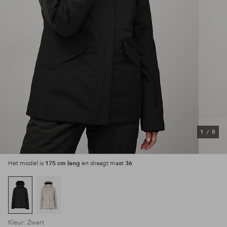
1
/
8
175 cm lang
36
Het model is
en draagt maat
Kleur: Zwart