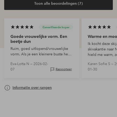
Toon alle beoordelingen (7)
Geverifieerde koper
Goede vrouwelijke vorm. Een
Warme en mooi
beetje dun
Ik kocht deze ski
Ruim, goed uitlopend/vrouwelijke
skivakantie naar
vorm. Als je een kleinere buste hebt,
hield me warm, ze
neem dan een maat kleiner, want hij
graden. Ik zou h
Eva-Lotta N —
2026-02-
Karen Sofie S —
2
is ruim over heupen en taille. Een
aanbevelen.
07
01-30
Rapporteer
beetje dun.
Informatie over rangen