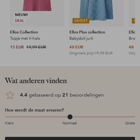
NIEUW!
DEAL
OUTLET
OU
Ellos Collection
Ellos Plus collection
Ellos 
Topje met V-hals
Babydoll jurk
15 EUR
19,99 EUR
48 EUR
48 E
Originele prijs
79,99 EUR
Origin
Wat anderen vinden
4.4
gebaseerd op
21
beoordelingen
Hoe wordt de maat ervaren?
Klein
Normaal
Grote