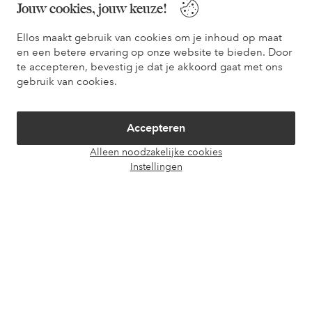
Jouw cookies, jouw keuze!
Word klant
Ellos maakt gebruik van cookies om je inhoud op maat
*Zie voorwaarden bij registratie
en een betere ervaring op onze website te bieden. Door
te accepteren, bevestig je dat je akkoord gaat met ons
gebruik van cookies.
Wij helpen je
In onze FAQ vind je antwoorden op veelgestelde vragen. Hier
Accepteren
vind je ook informatie over hoe je eenvoudig contact met ons
opneemt.
Alleen noodzakelijke cookies
Instellingen
Klantenservice
Bestelling
Betaling
Leverin
Mijn pagina's
Over Ellos