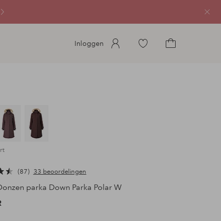
Sluit
Ga
Inloggen
naar
Ga
favoriete
naar
gemarkeerde
het
producten
winkelmandje
rt
87
33 beoordelingen
onzen parka Down Parka Polar W
R