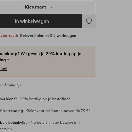
Kies maat
In winkelwagen
Toevoegen
aan
p voorraad:
Geleverd binnen 3-5 werkdagen
favorieten
 aankoop? We geven je 20% korting op je
ing.*
lant
cificatie
we klant?
– 20% korting op je bestelling*
is verzending
– Geldt voor pakketten boven de 79 €*
ibele betaalwijze
– Nu betalen, later betalen of in
betalen