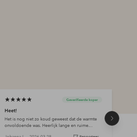
Geverifieerde koper
Heet!
Gew
Het is nog niet zo koud geweest dat de warmte
Mooie
Volgend
onvoldoende was. Heerlijk lange en ruime
product
mouwen. Mooie kleur. Een perfecte tien!
Johanna L —
2026-03-28
Ann-
Rapporteer