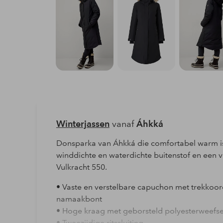
Winterjassen
vanaf
Áhkká
Donsparka van Áhkká die comfortabel warm is 
winddichte en waterdichte buitenstof en een 
Vulkracht 550.
• Vaste en verstelbare capuchon met trekkoor
namaakbont
• Hoge kraag met geborsteld polyesterweefse
• Tweezijdige ritssluiting