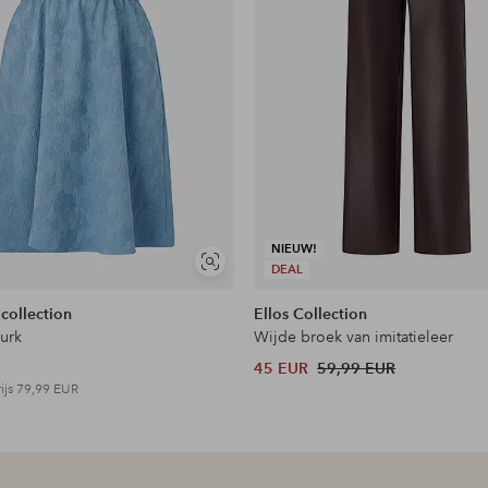
icht
puchon, In twee richtingen
NIEUW!
Soortgelijke
DEAL
tonen
 collection
Ellos Collection
jurk
Wijde broek van imitatieleer
45 EUR
59,99 EUR
ijs
79,99 EUR
 Verstelbare mouwuiteinden