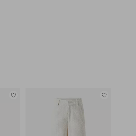
Toevoegen
Toevoegen
aan
aan
favorieten
favorieten