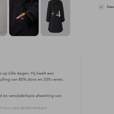
Eenv
+4
op kille dagen. Hij heeft een
vulling van 80% dons en 20% veren.
d en verwijderbare afwerking van
l voor aan de binnenkant