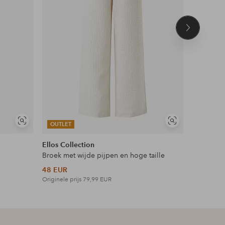
Volgend
product
Soortgelijke
Soortgelijke
OUTLET
OUTLET
tonen
tonen
Ellos Collection
Ellos Plus
Broek met wijde pijpen en hoge taille
Maxi-jurk 
48 EUR
42 EUR
Originele prijs
79,99 EUR
Originele p