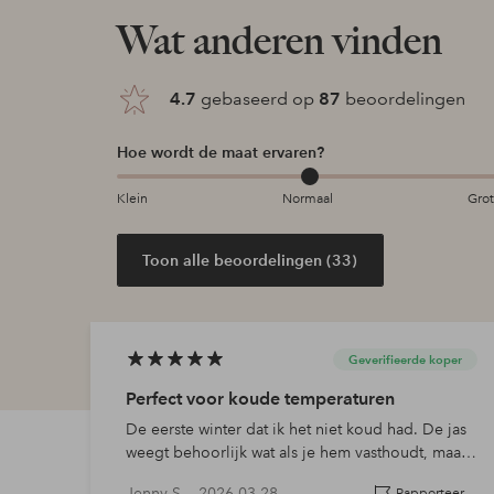
Artikelnummer: 7020246-03-34
Wat anderen vinden
Download afbeelding in hoge resolutie
4.7
gebaseerd op
87
beoordelingen
Gratis verzending
Hoe wordt de maat ervaren?
Geldt voor pakketten boven de 79 €
Klein
Normaal
Gro
Lees meer
Toon alle beoordelingen (33)
Flexibele betaalwijze
Nu betalen, later betalen of in termijnen betal
Geverifieerde koper
Perfect voor koude temperaturen
Meer lezen
De eerste winter dat ik het niet koud had. De jas
weegt behoorlijk wat als je hem vasthoudt, maar
dat voel je niet als je hem aantrekt. Het is fijn dat
Jenny S —
2026-03-28
Rapporteer