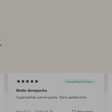
te
en
Geverifieerde koper
Beste donsparka
Superzachte warme parka. Sterk aanbevolen
Pernilla S —
2026-03-28
Rapporteer