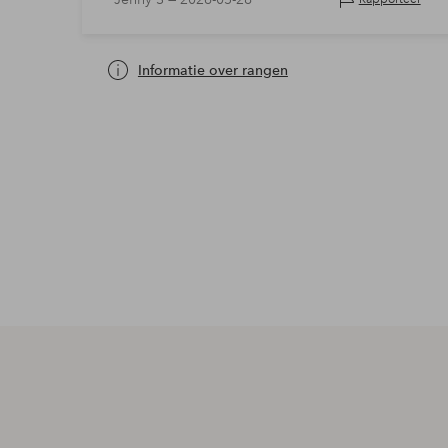
hij ver over de b…
Informatie over rangen