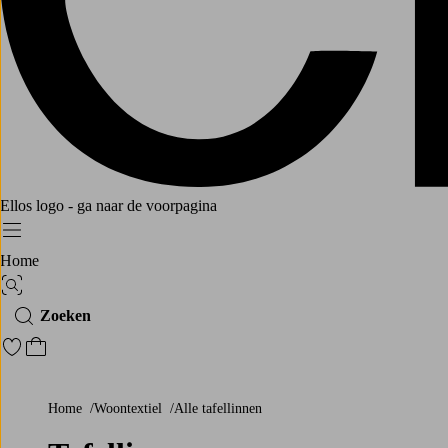
Ellos logo - ga naar de voorpagina
Menu
Home
Afbeelding zoeken
Zoeken
Ga naar favoriete gemarkeerde producten
Ga naar het winkelmandje
Home
Woontextiel
Alle tafellinnen