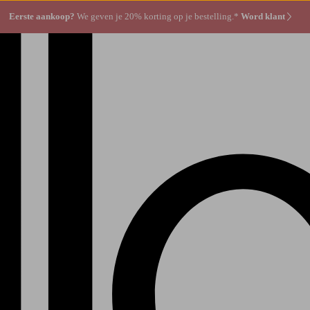
Eerste aankoop?
We geven je 20% korting op je bestelling.*
Word klant