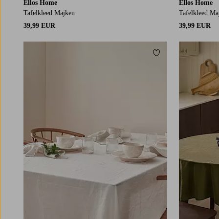
Ellos Home
Ellos Home
Tafelkleed Majken
Tafelkleed Ma
39,99 EUR
39,99 EUR
Toevoegen aan fav
137X180
137X250
137X300