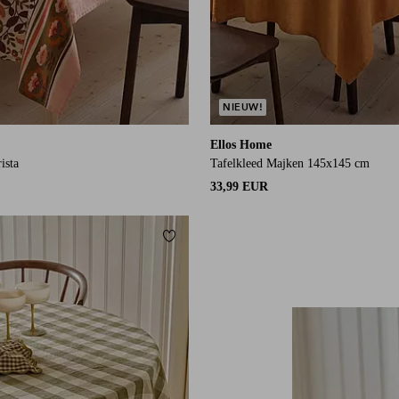
NIEUW!
Ellos Home
ista
Tafelkleed Majken 145x145 cm
33,99 EUR
orieten
Toevoegen aan favorieten