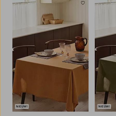
Toevoegen aan fav
145X180
145X250
145X300
145X180
145X25
NIEUW!
NIEUW!