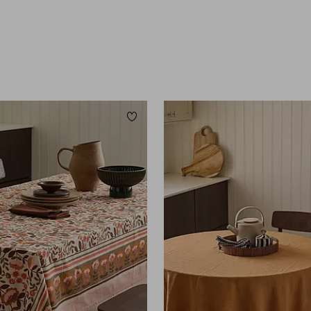
orieten
Toevoegen aan favorieten
0
145X300