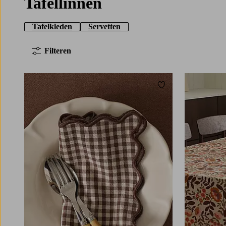
Tafellinnen
Tafelkleden
Servetten
Filteren
Toevoegen aan fav
145X180
145X25