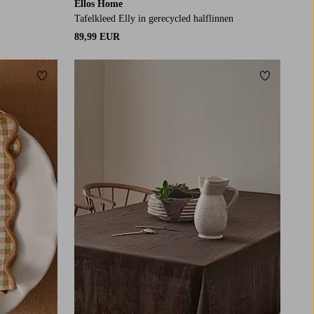
Ellos Home
Tafelkleed Elly in gerecycled halflinnen
89,99 EUR
Toevoegen aan favorieten
Toevoegen
137X180
137X250
137X300