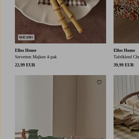
NIEUW!
Ellos Home
Ellos Home
Servetten Majken 4-pak
Tafelkleed Chr
22,99 EUR
39,99 EUR
Toevoegen aan fav