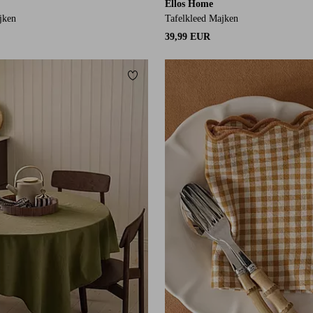
Ellos Home
jken
Tafelkleed Majken
39,99 EUR
orieten
Toevoegen aan favorieten