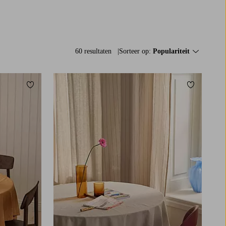
60 resultaten
Sorteer op:
Populariteit
Toevoegen aan favorieten
Toevoegen