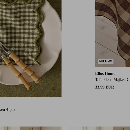
NIEUW!
Ellos Home
Tafelkleed Majken 
33,99 EUR
ken 4-pak