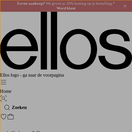
Eerste aankoop?
We geven je 20% korting op je bestelling.*
Slu
Word klant
Ellos logo - ga naar de voorpagina
Menu
Home
Afbeelding zoeken
Zoeken
Ga naar favoriete gemarkeerde producten
Ga naar het winkelmandje