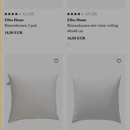
4,2
(43)
4,0
(28)
4,2 op basis van 43 beoordelingen
4,0 op basis van 28 beoordelingen
Ellos Home
Ellos Home
Binnenkussen 2-pak
Binnenkussen met veren vulling
40x40 cm
16,99 EUR
16,99 EUR
1 kleur
1 kleur
Toevoegen aan favorieten
Toevo