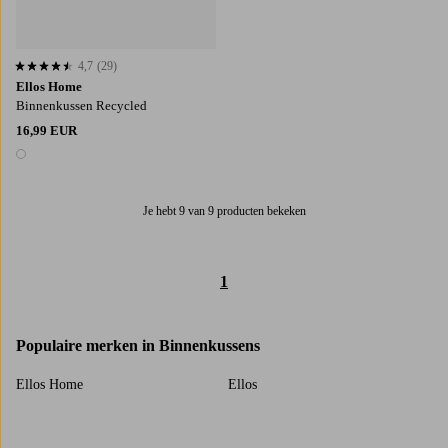
4,7
(29)
4,7 op basis van 29 beoordelingen
Ellos Home
Binnenkussen Recycled
16,99 EUR
1 kleur
Je hebt 9 van 9 producten bekeken
1
Populaire merken in Binnenkussens
Ellos Home
Ellos