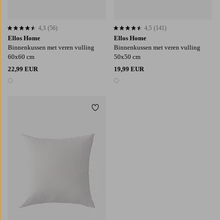
4,3
(56)
4,5
(141)
4,3 op basis van 56 beoordelingen
4,5 op basis van 141 beoordelingen
Ellos Home
Ellos Home
Binnenkussen met veren vulling
Binnenkussen met veren vulling
60x60 cm
50x50 cm
22,99 EUR
19,99 EUR
1 kleur
1 kleur
Toevoegen aan favorieten
30X50
40X40
50X50
60X40
60X60