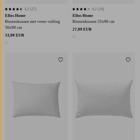
4,3
(27)
4,2
(18)
4,3 op basis van 27 beoordelingen
4,2 op basis van 18 beoordelingen
Ellos Home
Ellos Home
Binnenkussen met veren vulling
Binnenkussen 35x90 cm
50x90 cm
27,99 EUR
33,99 EUR
1 kleur
1 kleur
Toevoegen aan favorieten
Toevo