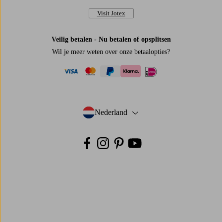
Visit Jotex
Veilig betalen - Nu betalen of opsplitsen
Wil je meer weten over
onze betaalopties
?
visa
mastercard
paypal
ideal
klarna
Nederland
- Selecteer land
Facebook
Instagram
Pinterest
Youtube