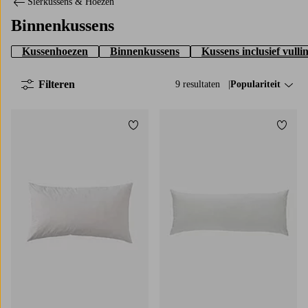
Sierkussens & Hoezen
Binnenkussens
Kussenhoezen
Binnenkussens
Kussens inclusief vulli
Filteren
9 resultaten
Sorteer op:
Populariteit
Toevoegen aan favorieten
Toevo