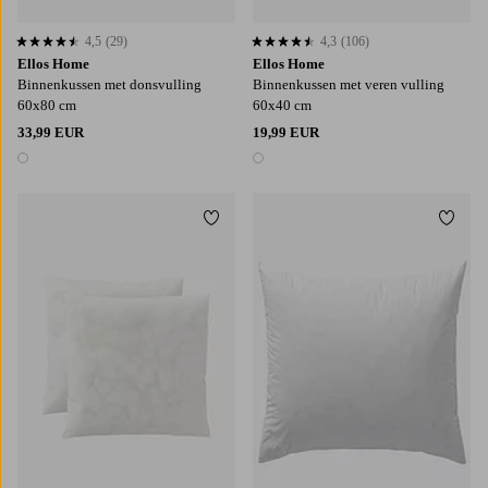
4,5
(29)
4,3
(106)
4,5 op basis van 29 beoordelingen
4,3 op basis van 106 beoordelingen
Ellos Home
Ellos Home
Binnenkussen met donsvulling
Binnenkussen met veren vulling
60x80 cm
60x40 cm
33,99 EUR
19,99 EUR
1 kleur
1 kleur
Toevoegen aan favorieten
Toevo
50X50
60X40
60X60