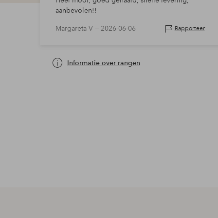
Heel mooi, goed genaaid, snelle levering,
aanbevolen!!
Margareta V —
2026-06-06
Rapporteer
Informatie over rangen