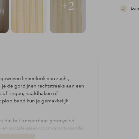
+2
Eenv
 geweven linnenlook van zacht,
 je de gordijnen rechtstreeks aan een
 of ringen, naaldhaken of
 plooiband kun je gemakkelijk
nt dat het traceerbaar gerecycled
- en sociale eisen voor verantwoorde
egelijkertijd worden oude