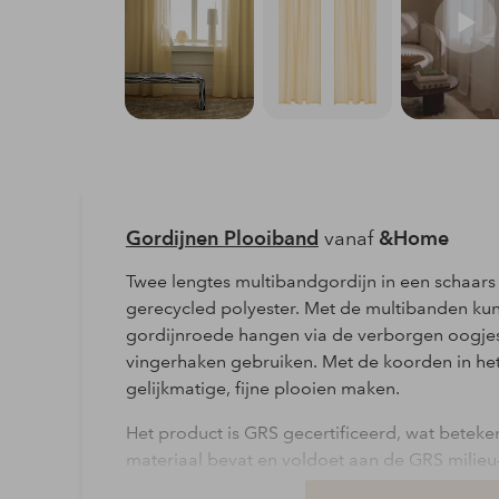
Gordijnen Plooiband
vanaf
&Home
Twee lengtes multibandgordijn in een schaars
gerecycled polyester. Met de multibanden kun
gordijnroede hangen via de verborgen oogjes
vingerhaken gebruiken. Met de koorden in het
gelijkmatige, fijne plooien maken.
Het product is GRS gecertificeerd, wat beteke
materiaal bevat en voldoet aan de GRS milieu
productie tijdens het hele productieproces. T