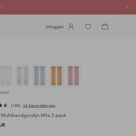
Sluit
Ga
Inloggen
naar
Ga
favoriete
naar
gemarkeerde
het
producten
winkelmandje
htgeel
148
66 beoordelingen
Multibandgordijn Mila 2-pack
UR