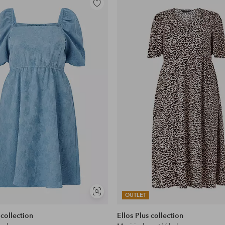
Toevoegen
aan
favorieten
Soortgelijke
OUTLET
tonen
 collection
Ellos Plus collection