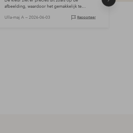
De kleur ziet er precies uit zoals op de
Mooie
Volgend
afbeelding, waardoor het gemakkelijk te
product
combineren is
Ulla-maj A —
2026-06-03
Gerd
Rapporteer