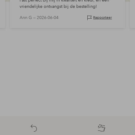
Past perfect bij mij in kwaliteit en kleur, en een
vriendelijke ontvangst bij de bestelling!
Ann G —
2026-06-04
Rapporteer