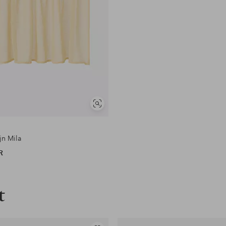
en
Soortgelijke
tonen
jn Mila
R
t