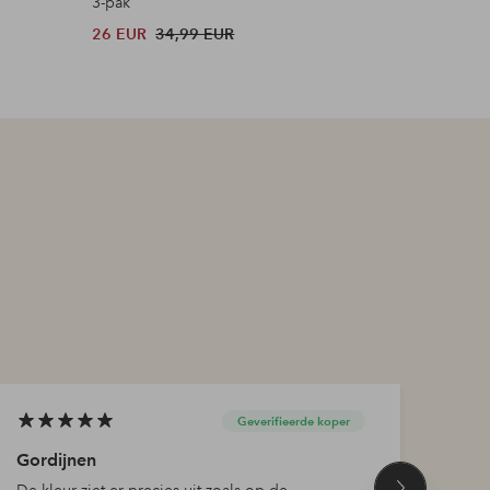
3-pak
Broek met
26 EUR
34,99 EUR
48 EUR
Originele p
Geverifieerde koper
Gordijnen
Gord