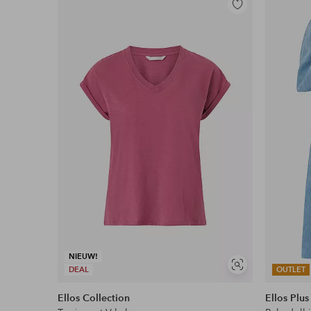
Toevoegen
aan
favorieten
NIEUW!
Soortgelijke
DEAL
OUTLET
tonen
Ellos Collection
Ellos Plus