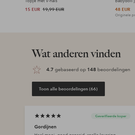
Topje met V-hals
Babydoll 
15 EUR
19,99 EUR
48 EUR
Originele pr
Wat anderen vinden
4.7
gebaseerd op
148
beoordelingen
Toon alle beoordelingen (66)
Geverifieerde koper
Gordijnen