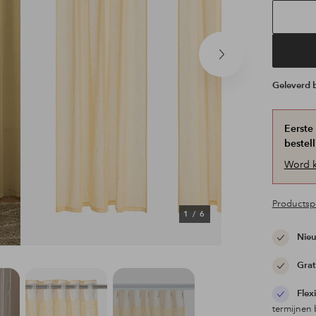
Volgend
product
Geleverd
Eerste
bestell
Word k
Productspe
1
/
6
Nieu
Grat
Flex
termijnen 