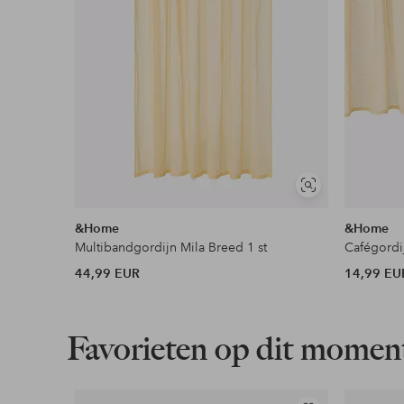
Lees meer
Flexibele betaalwijze
Nu betalen, later betalen of in termijnen betal
Meer lezen
Soortgelijke
tonen
&Home
&Home
Multibandgordijn Mila Breed 1 st
Cafégordi
44,99 EUR
14,99 EU
Favorieten op dit momen