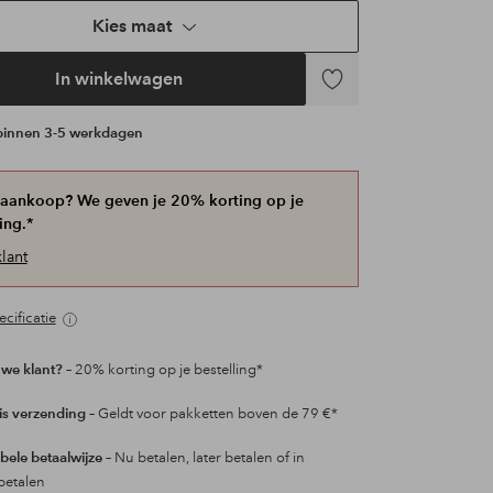
Kies maat
In winkelwagen
Video afspelen
Toevoegen
aan
 binnen 3-5 werkdagen
favorieten
 aankoop? We geven je 20% korting op je
ing.*
lant
cificatie
we klant?
– 20% korting op je bestelling*
is verzending
– Geldt voor pakketten boven de 79 €*
ibele betaalwijze
– Nu betalen, later betalen of in
betalen