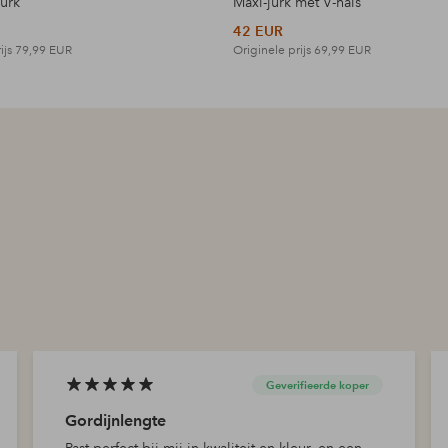
jurk
Maxi-jurk met V-hals
42 EUR
ijs
79,99 EUR
Originele prijs
69,99 EUR
Geverifieerde koper
Gordijnlengte