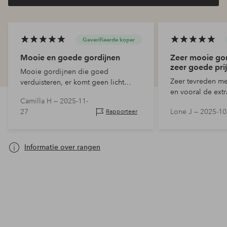
Geverifieerde koper
Mooie en goede gordijnen
Zeer mooie gor
zeer goede prij
Mooie gordijnen die goed
Zeer tevreden met
verduisteren, er komt geen licht
en vooral de extr
binnen. Mooie groene kleur zoals ik
Camilla H —
2025-11-
Supergoed verdu
had verwacht van de foto's. Niet te
27
Lone J —
2025-10
Rapporteer
gordijnen!
donker en niet te licht, past perfect in
onze…
Informatie over rangen