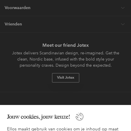
Voorwaarden
Vrienden
Meet our friend Jotex
Jotex delivers Scandinavian design, re-imagined. Get the
clean, Nordic base, infused with the bold style your
personality craves. Design beyond the expected.
Visit Jotex
Veilig betalen - Nu betalen of opsplitsen
Jouw cookies, jouw keuze!
Wil je meer weten over
onze betaalopties
?
Ellos maakt gebruik van cookies om je inhoud op maat