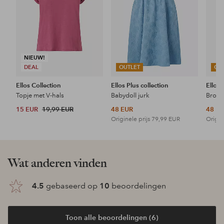
NIEUW!
DEAL
OUTLET
OU
Ellos Collection
Ellos Plus collection
Ellos 
Topje met V-hals
Babydoll jurk
15 EUR
19,99 EUR
48 EUR
48 E
Originele prijs
79,99 EUR
Origin
Wat anderen vinden
4.5
gebaseerd op
10
beoordelingen
Toon alle beoordelingen (6)