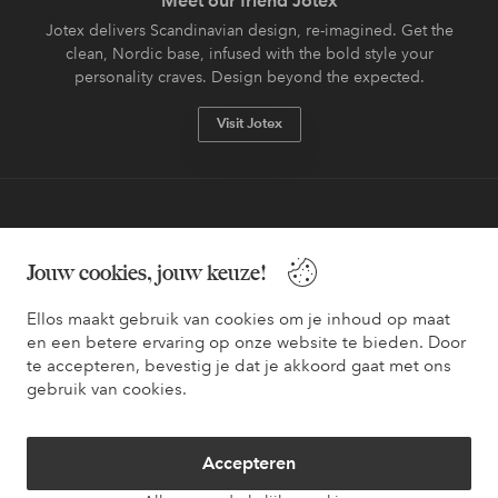
Meet our friend Jotex
Jotex delivers Scandinavian design, re-imagined. Get the
clean, Nordic base, infused with the bold style your
personality craves. Design beyond the expected.
Visit Jotex
Veilig betalen - Nu betalen of opsplitsen
Jouw cookies, jouw keuze!
Wil je meer weten over
onze betaalopties
?
Ellos maakt gebruik van cookies om je inhoud op maat
en een betere ervaring op onze website te bieden. Door
te accepteren, bevestig je dat je akkoord gaat met ons
gebruik van cookies.
Nederland - Selecteer land
Accepteren
Facebook
Instagram
Pinterest
Youtube