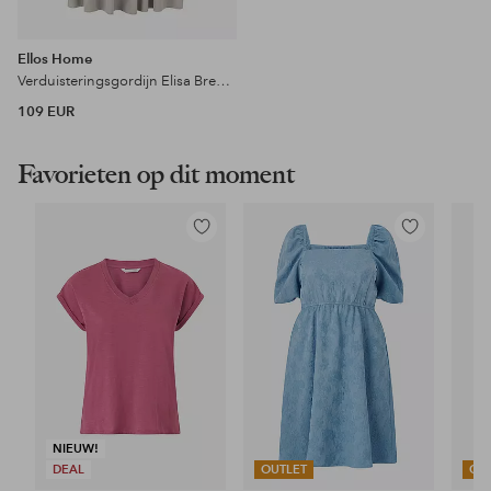
Ellos Home
Verduisteringsgordijn Elisa Breed 1 st
109 EUR
Favorieten op dit moment
Toevoegen
Toevoegen
aan
aan
favorieten
favorieten
NIEUW!
DEAL
OUTLET
OU