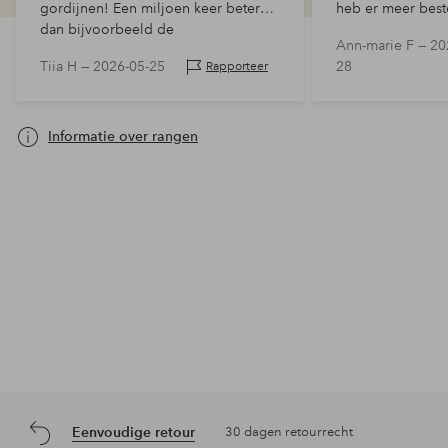
gordijnen! Een miljoen keer beter
heb er meer best
dan bijvoorbeeld de
Ann-marie F —
20
verduisteringsgordijnen van
Tiia H —
2026-05-25
28
Rapporteer
Tokmanni, deze zijn van steviger stof
maar toch licht.…
Informatie over rangen
Eenvoudige retour
30 dagen retourrecht