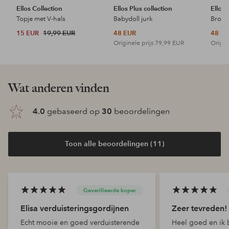
Ellos Collection
Ellos Plus collection
Ellos 
Topje met V-hals
Babydoll jurk
15 EUR
19,99 EUR
48 EUR
48 E
Originele prijs
79,99 EUR
Origin
Wat anderen vinden
4.0
gebaseerd op
30
beoordelingen
Toon alle beoordelingen (11)
Geverifieerde koper
Elisa verduisteringsgordijnen
Zeer tevreden!
Echt mooie en goed verduisterende
Heel goed en ik 