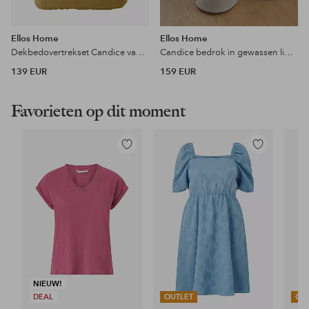
Ellos Home
Ellos Home
Dekbedovertrekset Candice van gewassen linnen, 2 of 3 stuks
Candice bedrok in gewassen linnen 60 cm
139 EUR
159 EUR
Favorieten op dit moment
Toevoegen
Toevoegen
aan
aan
favorieten
favorieten
NIEUW!
DEAL
OUTLET
OU