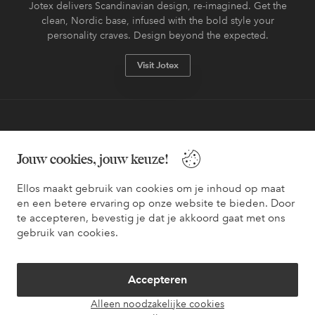
Jotex delivers Scandinavian design, re-imagined. Get the
clean, Nordic base, infused with the bold style your
personality craves. Design beyond the expected.
Visit Jotex
Veilig betalen - Nu betalen of opsplitsen
Jouw cookies, jouw keuze!
Wil je meer weten over
onze betaalopties
?
Ellos maakt gebruik van cookies om je inhoud op maat
en een betere ervaring op onze website te bieden. Door
te accepteren, bevestig je dat je akkoord gaat met ons
gebruik van cookies.
Nederland - Selecteer land
Accepteren
Facebook
Instagram
Pinterest
Youtube
Alleen noodzakelijke cookies