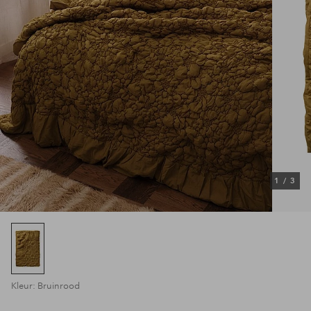
1
/
3
Kleur: Bruinrood