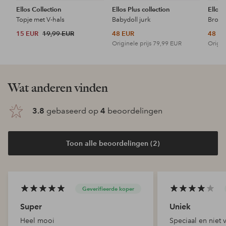
Ellos Collection
Ellos Plus collection
Ellos 
Topje met V-hals
Babydoll jurk
15 EUR
19,99 EUR
48 EUR
48 E
Originele prijs
79,99 EUR
Origin
Wat anderen vinden
3.8
gebaseerd op
4
beoordelingen
Toon alle beoordelingen (2)
Geverifieerde koper
Super
Uniek
Heel mooi
Speciaal en niet