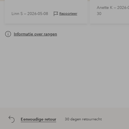
Anette K —
2026-
Linn S —
2026-05-08
30
Rapporteer
Informatie over rangen
Eenvoudige retour
30 dagen retourrecht