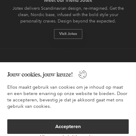
Meet our friend Jotex
Jotex delivers Scandinavian design, re-imagined. Get the
clean, Nordic base, infused with the bold style your
personality craves. Design beyond the expected.
Visit Jotex
Veilig betalen - Nu betalen of opsplitsen
Jouw cookies, jouw keuze!
Wil je meer weten over
onze betaalopties
?
Ellos maakt gebruik van cookies om je inhoud op maat
en een betere ervaring op onze website te bieden. Door
te accepteren, bevestig je dat je akkoord gaat met ons
gebruik van cookies.
Nederland - Selecteer land
Accepteren
Facebook
Instagram
Pinterest
Youtube