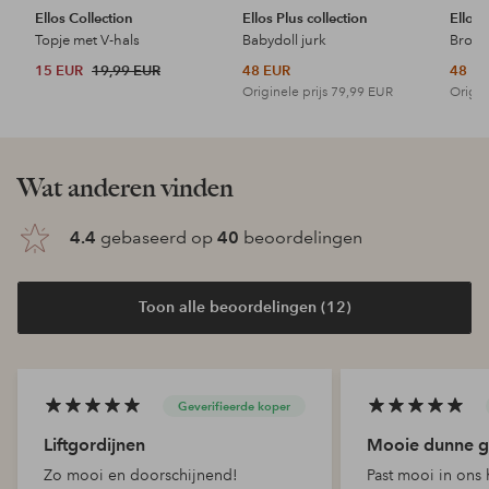
Ellos Collection
Ellos Plus collection
Ellos 
Topje met V-hals
Babydoll jurk
15 EUR
19,99 EUR
48 EUR
48 E
Originele prijs
79,99 EUR
Origin
Wat anderen vinden
4.4
gebaseerd op
40
beoordelingen
Toon alle beoordelingen (12)
Geverifieerde koper
Liftgordijnen
Mooie dunne g
Zo mooi en doorschijnend!
Past mooi in ons