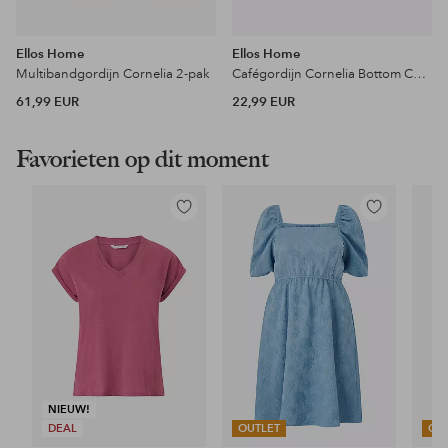
Ellos Home
Ellos Home
Multibandgordijn Cornelia 2-pak
Cafégordijn Cornelia Bottom Curtain
61,99 EUR
22,99 EUR
Favorieten op dit moment
Toevoegen
Toevoegen
aan
aan
favorieten
favorieten
NIEUW!
DEAL
OUTLET
OU