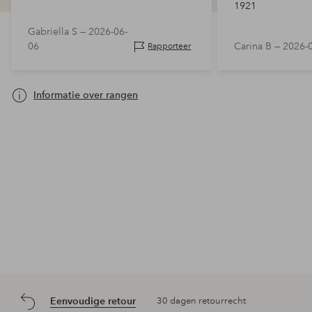
1921
Gabriella S —
2026-06-
06
Carina B —
2026-
Rapporteer
Informatie over rangen
Eenvoudige retour
30 dagen retourrecht