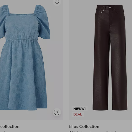
Toevoegen
aan
favorieten
NIEUW!
Soortgelijke
DEAL
tonen
 collection
Ellos Collection