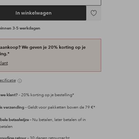
In winkelwagen
Toevoegen
aan
 binnen 3-5 werkdagen
favorieten
 aankoop? We geven je 20% korting op je
ing.*
lant
cificatie
we klant?
– 20% korting op je bestelling*
is verzending
– Geldt voor pakketten boven de 79 €*
ibele betaalwijze
– Nu betalen, later betalen of in
betalen
oudige retour
– 30 dagen retourrecht