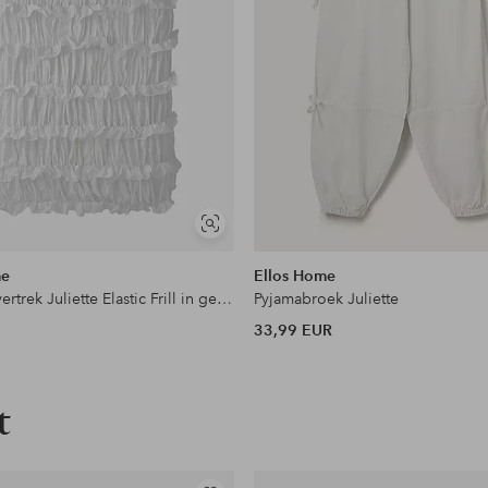
Soortgelijke
tonen
me
Ellos Home
Dekbedovertrek Juliette Elastic Frill in gewassen katoen 2 onderdelen
Pyjamabroek Juliette
33,99 EUR
t