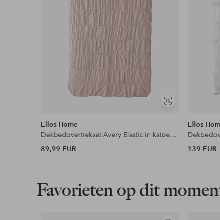
Soortgelijke
tonen
Ellos Home
Ellos Ho
Dekbedovertrekset Avery Elastic in katoenen perkal 2 of 3 delen
89,99 EUR
139 EUR
Favorieten op dit momen