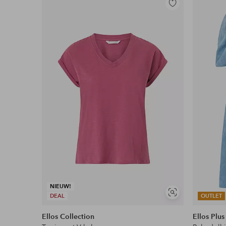
Toevoegen
aan
favorieten
NIEUW!
Soortgelijke
DEAL
OUTLET
tonen
Ellos Collection
Ellos Plus