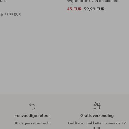
jurk
Wijde broek van imitatieleer
45 EUR
59,99 EUR
ijs
79,99 EUR
Eenvoudige retour
Gratis verzending
30 dagen retourrecht
Geldt voor pakketten boven de 79
EUR