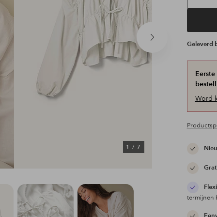
Volgend
Geleverd
product
Eerste
bestell
Word k
Productspe
1
/
7
Nieu
Grat
Flex
termijnen 
Eenv