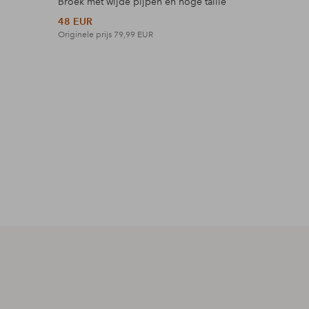
Broek met wijde pijpen en hoge taille
Maxi-jurk 
48 EUR
42 EUR
Originele prijs
79,99 EUR
Originele p