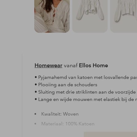
Homewear
vanaf
Ellos Home
• Pyjamahemd van katoen met losvallende p
• Plooiing aan de schouders
• Sluiting met drie striklinten aan de voorzijde
• Lange en wijde mouwen met elastiek bij d
Kwaliteit: Woven
Materiaal: 100% Katoen
Artikelnummer: 2155366-02-S