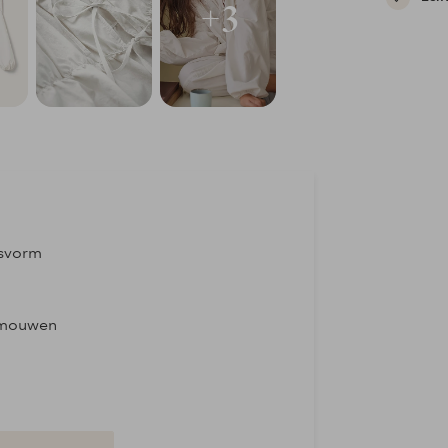
+3
asvorm
e mouwen