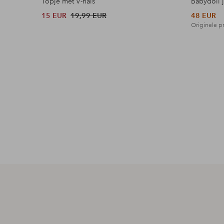
Topje met V-hals
Babydoll 
15 EUR
19,99 EUR
48 EUR
Originele pr