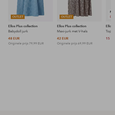
NI
OUTLET
OUTLET
DE
Ellos Plus collection
Ellos Plus collection
Ellos 
Babydoll jurk
Maxi-jurk met V-hals
Topje
48 EUR
42 EUR
15 E
Originele prijs
79,99 EUR
Originele prijs
69,99 EUR