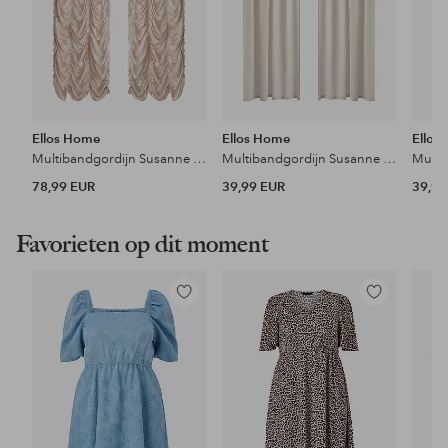
Ellos Home
Ellos Home
Ellos
Multibandgordijn Susanne Wrincle 2-pak
Multibandgordijn Susanne 2-pak
78,99 EUR
39,99 EUR
39,99
Favorieten op dit moment
Toevoegen
Toevoegen
aan
aan
favorieten
favorieten