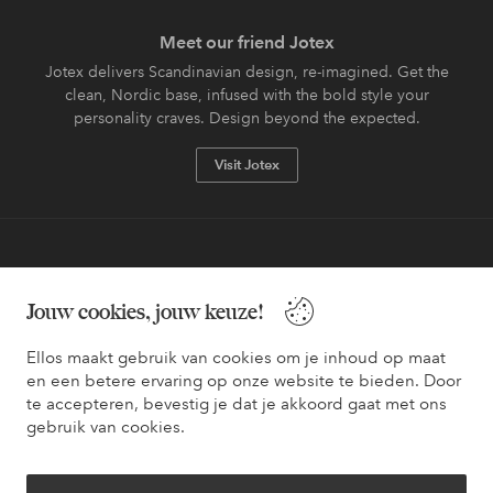
Meet our friend Jotex
Jotex delivers Scandinavian design, re-imagined. Get the
clean, Nordic base, infused with the bold style your
personality craves. Design beyond the expected.
Visit Jotex
Veilig betalen - Nu betalen of opsplitsen
Jouw cookies, jouw keuze!
Wil je meer weten over
onze betaalopties
?
Ellos maakt gebruik van cookies om je inhoud op maat
en een betere ervaring op onze website te bieden. Door
te accepteren, bevestig je dat je akkoord gaat met ons
gebruik van cookies.
Nederland - Selecteer land