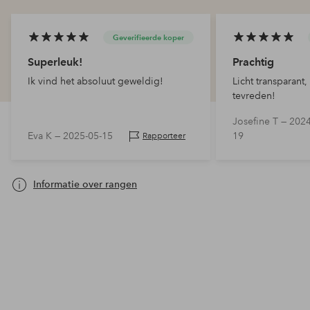
Geverifieerde koper
Superleuk!
Prachtig
Ik vind het absoluut geweldig!
Licht transparant
tevreden!
Josefine T —
2024
Eva K —
2025-05-15
19
Rapporteer
Informatie over rangen