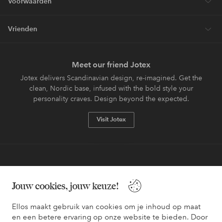
Voorwaarden
Vrienden
Meet our friend Jotex
Jotex delivers Scandinavian design, re-imagined. Get the
clean, Nordic base, infused with the bold style your
personality craves. Design beyond the expected.
Visit Jotex
Veilig betalen - Nu betalen of opsplitsen
Jouw cookies, jouw keuze!
Wil je meer weten over
onze betaalopties
?
Ellos maakt gebruik van cookies om je inhoud op maat
en een betere ervaring op onze website te bieden. Door