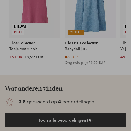
NIEUW!
NI
DEAL
OUTLET
DE
Ellos Collection
Ellos Plus collection
Ellos 
Topje met V-hals
Babydoll jurk
Wijde 
15 EUR
19,99 EUR
48 EUR
45 E
Originele prijs
79,99 EUR
Wat anderen vinden
3.8
gebaseerd op
4
beoordelingen
Toon alle beoordelingen (4)