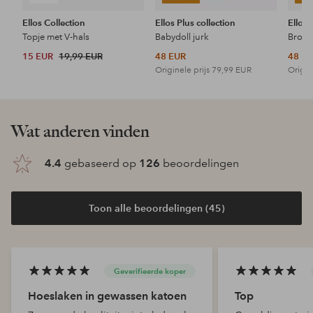
Ellos Collection
Ellos Plus collection
Ellos 
Topje met V-hals
Babydoll jurk
15 EUR
19,99 EUR
48 EUR
48 E
Originele prijs
79,99 EUR
Origin
Wat anderen vinden
4.4
gebaseerd op
126
beoordelingen
Toon alle beoordelingen (45)
Geverifieerde koper
Hoeslaken in gewassen katoen
Top