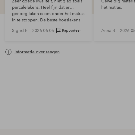
Zeer goede kwaliteit, niet glad zoals
Geweldig materia
percalelakens. Heel fijn dat er
het matras.
genoeg laken is om onder het matras
in te stoppen. De beste hoeslakens
die ik ooit gehad heb!
Sigrid E —
2026-06-05
Anna B —
2026-0
Rapporteer
Informatie over rangen