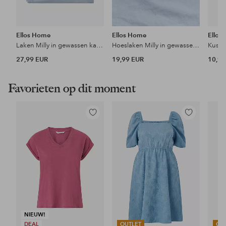
Ellos Home
Ellos Home
Ellos
Laken Milly in gewassen katoen
Hoeslaken Milly in gewassen katoen
27,99 EUR
19,99 EUR
10,99
Favorieten op dit moment
Toevoegen
Toevoegen
aan
aan
favorieten
favorieten
NIEUW!
DEAL
OUTLET
OU