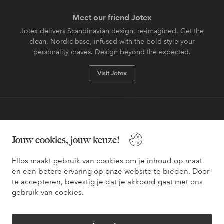
Meet our friend Jotex
Jotex delivers Scandinavian design, re-imagined. Get the
clean, Nordic base, infused with the bold style your
personality craves. Design beyond the expected.
Visit Jotex
Veilig betalen - Nu betalen of opsplitsen
Jouw cookies, jouw keuze!
Wil je meer weten over
onze betaalopties
?
Ellos maakt gebruik van cookies om je inhoud op maat
en een betere ervaring op onze website te bieden. Door
te accepteren, bevestig je dat je akkoord gaat met ons
gebruik van cookies.
Nederland - Selecteer land