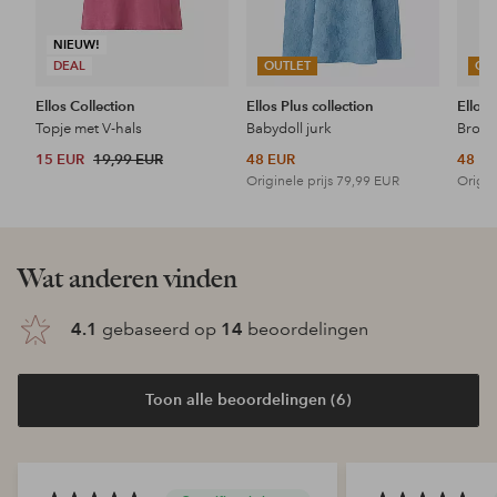
NIEUW!
DEAL
OUTLET
OU
Ellos Collection
Ellos Plus collection
Ellos 
Topje met V-hals
Babydoll jurk
15 EUR
19,99 EUR
48 EUR
48 E
Originele prijs
79,99 EUR
Origin
Wat anderen vinden
4.1
gebaseerd op
14
beoordelingen
Toon alle beoordelingen (6)