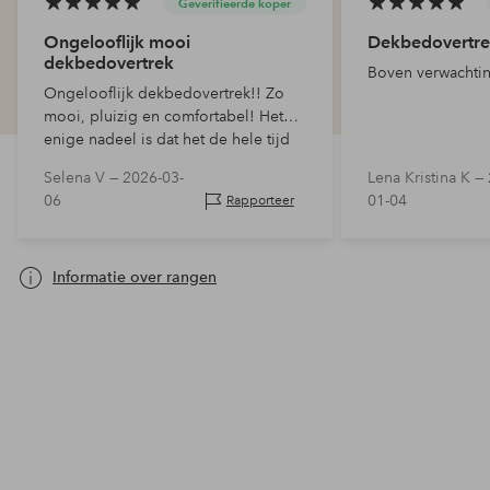
Geverifieerde koper
Ongelooflijk mooi
Dekbedovertr
dekbedovertrek
Boven verwachtin
Ongelooflijk dekbedovertrek!! Zo
mooi, pluizig en comfortabel! Het
enige nadeel is dat het de hele tijd
krimpt, wat erg vervelend is
Selena V —
2026-03-
Lena Kristina K —
06
01-04
Rapporteer
Informatie over rangen