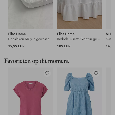
Ellos Home
Ellos Home
&Ho
Hoeslaken Milly in gewassen katoen
Bedrok Juliette Giant in gewassen katoen 52 cm
Kusse
19,99 EUR
109 EUR
14,99
Favorieten op dit moment
Toevoegen
Toevoegen
aan
aan
favorieten
favorieten