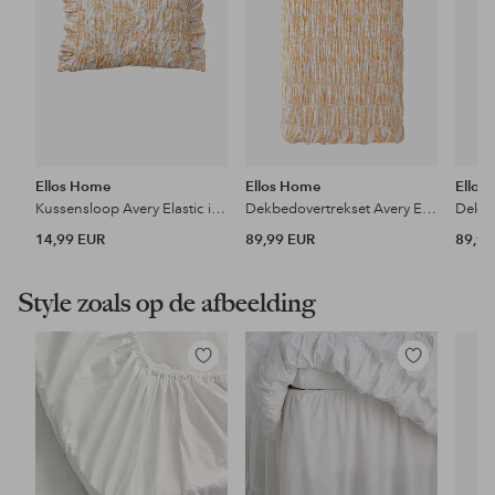
Ellos Home
Ellos Home
Ellos
Kussensloop Avery Elastic in katoenen perkal
Dekbedovertrekset Avery Elastic in katoenen perkal 2 of 3 delen
14,99 EUR
89,99 EUR
89,99
Style zoals op de afbeelding
Toevoegen
Toevoegen
aan
aan
favorieten
favorieten