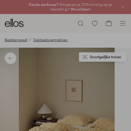
Eerste aankoop?
We geven je 20% korting op je
Sluit
bestelling.*
Word klant
Ellos
Ga
Zoeken
logo
naar
Ga
-
favoriete
naar
Beddengoed
Dekbedovertrekken
ga
gemarkeerde
het
naar
producten
winkelmand
de
Soortgelijke tonen
Terug
voorpagina