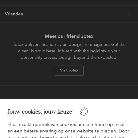
Vrienden
Meet our friend Jotex
Jotex delivers Scandinavian design, re-imagined. Get the
clean, Nordic base, infused with the bold style your
personality craves. Design beyond the expected.
Visit Jotex
Veilig betalen - Nu betalen of opsplitsen
Jouw cookies, jouw keuze!
Wil je meer weten over
onze betaalopties
?
Ellos maakt gebruik van cookies om je inhoud op maat
en een betere ervaring op onze website te bieden. Door
te accepteren, bevestig je dat je akkoord gaat met ons