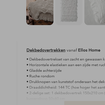
Dekbedovertrekken
vanaf
Ellos Home
• Dekbedovertrekset van zacht en gewassen 
• Horizontale elastieken aan een zijde met ru
• Gladde achterzijde
• Ruche rondom
• Drukknopen van kunststof onderaan het de
• Draaddichtheid: 144 TC (hoe hoger het aant
• 2-delige set: 1 dekbedovertrek 150x210 cm 
kussensloop 50x60 cm