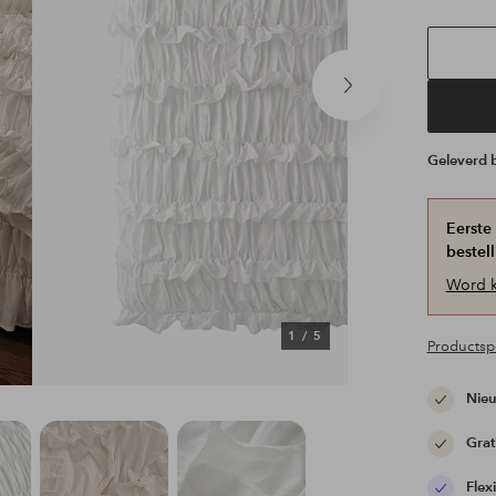
Volgend
product
Geleverd
Eerste
bestell
Word k
1
/
5
Productspe
Nieu
Grat
Flex