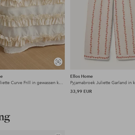
Soortgelijke
tonen
me
Ellos Home
Bedrok Juliette Curve Frill in gewassen katoen 52 cm
Pyjamabroek Juliette Garland in 
33,99 EUR
ing