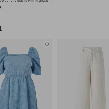
Kussensloop Juliette Elastic Frill in gewassen katoen
R
t
Toevoegen
aan
favorieten