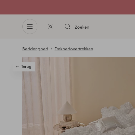
Zoeken
Afbeelding
zoeken
Beddengoed
Dekbedovertrekken
Terug