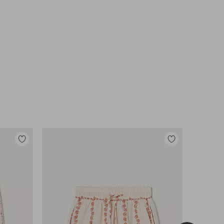
Toevoegen
Toevoegen
aan
aan
favorieten
favorieten