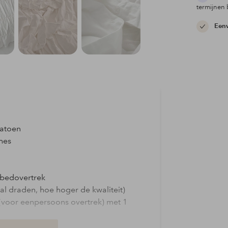
termijnen 
Eenv
katoen
ches
kbedovertrek
al draden, hoe hoger de kwaliteit)
(voor eenpersoons overtrek) met 1