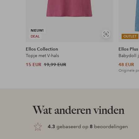
NIEUW!
Soortgelijke
DEAL
OUTLET
tonen
Ellos Collection
Ellos Plus
Topje met V-hals
Babydoll 
15 EUR
19,99 EUR
48 EUR
Originele pr
Wat anderen vinden
4.3
gebaseerd op
8
beoordelingen