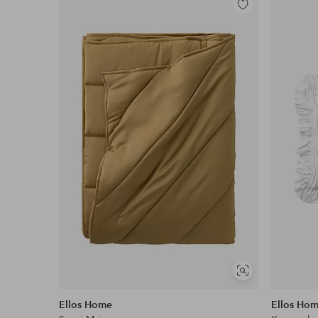
Toevoegen
aan
favorieten
Soortgelijke
tonen
Ellos Home
Ellos Ho