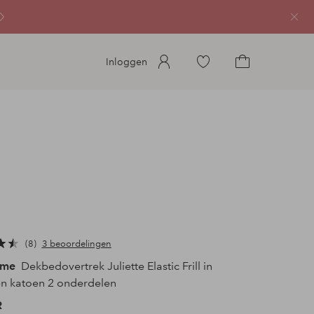
Sluit
Ga
Inloggen
naar
Ga
favoriete
naar
gemarkeerde
het
producten
winkelmandje
8
3 beoordelingen
ome
Dekbedovertrek Juliette Elastic Frill in
n katoen 2 onderdelen
R