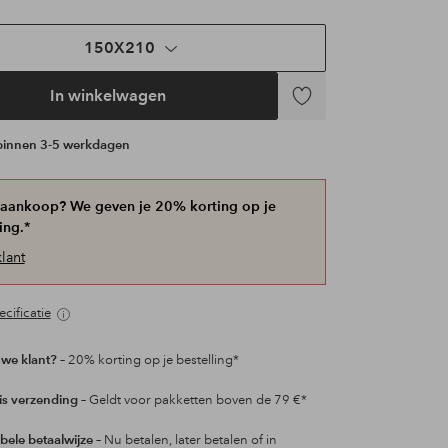
150X210
In winkelwagen
Toevoegen
aan
 binnen 3-5 werkdagen
favorieten
 aankoop? We geven je 20% korting op je
ing.*
lant
cificatie
we klant?
– 20% korting op je bestelling*
is verzending
– Geldt voor pakketten boven de 79 €*
ibele betaalwijze
– Nu betalen, later betalen of in