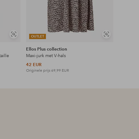
Soortgelijke
Soortgelijke
OUTLET
OUTLET
tonen
tonen
Ellos Plus collection
Ellos Col
aille
Maxi-jurk met V-hals
Topje met
42 EUR
27 EUR
Originele prijs
69,99 EUR
Originele p