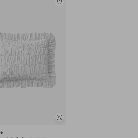
Toevoegen
aan
favorieten
Soortgelijke
tonen
me