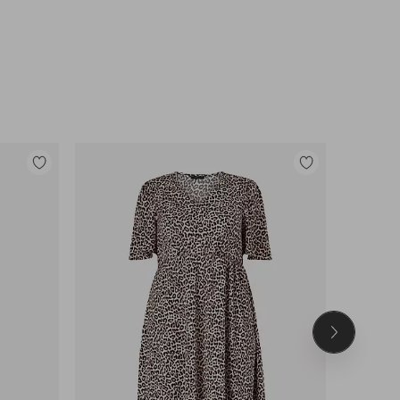
Toevoegen
Toevoegen
aan
aan
favorieten
favorieten
Volgend
product