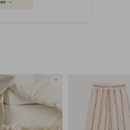
ven
Toevoegen
aan
favorieten
en