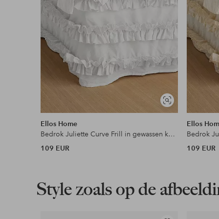
Meer lezen
Soortgelijke
tonen
Ellos Home
Ellos Ho
Bedrok Juliette Curve Frill in gewassen katoen 52 cm
109 EUR
109 EUR
Style zoals op de afbeeld