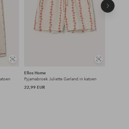
Volgend
product
Soortgelijke
Soortgelijke
tonen
tonen
Ellos Home
Ellos Ho
katoen
Pyjamabroek Juliette Garland in katoen
22,99 EUR
33,99 EU